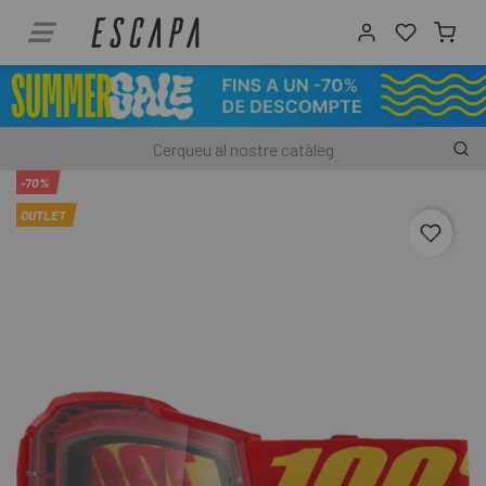
-70%
OUTLET
favori