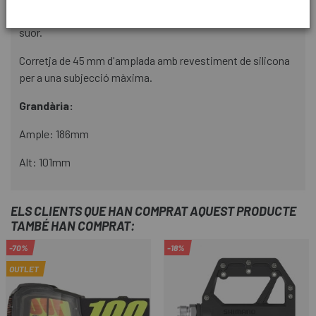
L'escuma facial de triple capa ultragruixuda absorbeix la
suor.
Corretja de 45 mm d'amplada amb revestiment de silicona
per a una subjecció màxima.
Grandària:
Ample: 186mm
Alt: 101mm
ELS CLIENTS QUE HAN COMPRAT AQUEST PRODUCTE
TAMBÉ HAN COMPRAT:
-70%
-18%
OUTLET