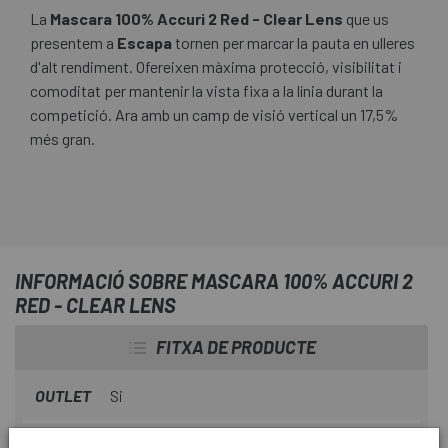
La
Mascara 100% Accuri 2 Red - Clear Lens
que us
presentem a
Escapa
tornen per marcar la pauta en ulleres
d'alt rendiment. Ofereixen màxima protecció, visibilitat i
comoditat per mantenir la vista fixa a la línia durant la
competició. Ara amb un camp de visió vertical un 17,5%
més gran.
INFORMACIÓ SOBRE MASCARA 100% ACCURI 2
RED - CLEAR LENS
FITXA DE PRODUCTE
OUTLET
Si