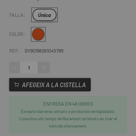
Única
TALLA:
Vermell - Groc
COLOR:
REF:
DY90196261045789
-
+
AFEGEIX A LA CISTELLA
ENTREGA EN 48 HORES
Excepte darreres unitats o productes en liquidació.
Consulteu els temps de lliurament estimats en triar el
mètode d'enviament.