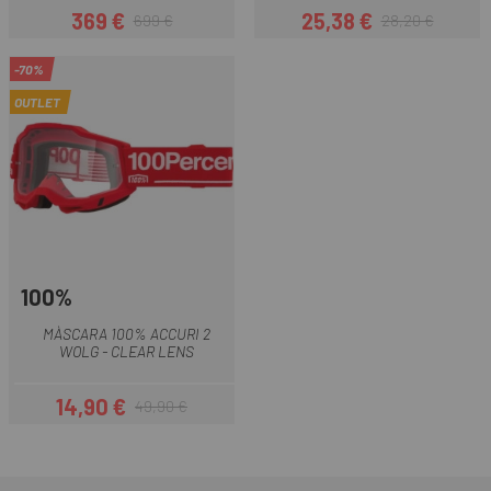
369 €
25,38 €
699 €
28,20 €
Preu
Preu regular
Preu
Preu regular
-70%
OUTLET
100%
MÀSCARA 100% ACCURI 2
WOLG - CLEAR LENS
14,90 €
49,90 €
Preu
Preu regular