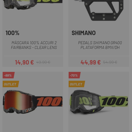
100%
SHIMANO
MÀSCARA 100% ACCURI 2
PEDALS SHIMANO GR400
FAIRBANKS - CLEAR LENS
PLATAFORMA BMX/DH
14,90 €
44,99 €
49,90 €
54,99 €
Preu
Preu regular
Preu
Preu regular
-69%
-70%
OUTLET
OUTLET