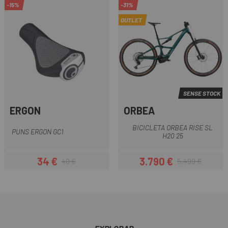
-15%
-31%
OUTLET
SENSE STOCK
ERGON
ORBEA
BICICLETA ORBEA RISE SL
PUNS ERGON GC1
H20 25
34 €
3.790 €
40 €
5.499 €
Preu
Preu regular
Preu
Preu regular