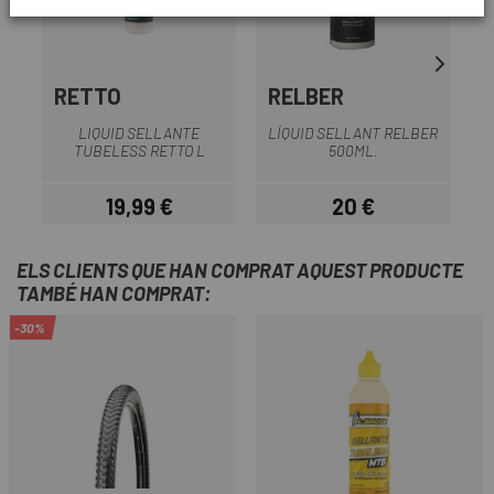
RETTO
RELBER
LIQUID SELLANTE
LÍQUID SELLANT RELBER
TUBELESS RETTO L
500ML.
19,99 €
20 €
Preu
Preu
ELS CLIENTS QUE HAN COMPRAT AQUEST PRODUCTE
TAMBÉ HAN COMPRAT:
-30%