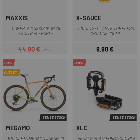
MAXXIS
X-SAUCE
COBERTA MAXXIS IKON 29
LÍQUID SELLANTE TUBELESS
EXO/TR PLEGABLE
X-SAUCE 200ML
44,80 €
9,90 €
64 €
Preu
Preu regular
Preu
-31%
-20%
OUTLET
SENSE STOCK
SENSE STOCK
MEGAMO
XLC
BICICLETA MEGAMO JAKAR 20
PEDALS PLATAFORMA XLC PD-