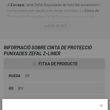
A
Escapa
i amb Zefal disposaràs de tots els accessoris i
components per gaudir més de les sortides. La
Cinta de
Protecció Punxades Zefal Z-Liner
és una cinta de
protecció en Poliuretà ultra resistent que ofereix més
LLEGIR-NE MÉS
protecció contra les punxades. La
Cinta de Protecció
Punxades Zefal Z-Liner
es col·loca entre la cambra
d'aire i el pneumàtic per reduir els riscos de punxades.
INFORMACIÓ SOBRE CINTA DE PROTECCIÓ
PUNXADES ZEFAL Z-LINER
FITXA DE PRODUCTE
RUEDA
29"
ÚS
Btt
INFORMACIÓ DEL PRODUCTE