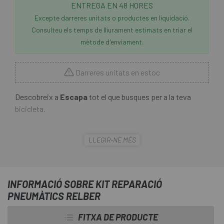
ENTREGA EN 48 HORES
Excepte darreres unitats o productes en liquidació.
Consulteu els temps de lliurament estimats en triar el
mètode d'enviament.
Darreres unitats en estoc
Descobreix a
Escapa
tot el que busques per a la teva
bicicleta.
El
Kit de Reparació Pneumàtics Relber
per a punxades
LLEGIR-NE MÉS
està compost de 10 metxes i 2 eines de col·locació (un
polidor i una agulla d'inserció). És el complement que et
salvarà la sortida si tens una punxada a les teves cobertes
tubeless i el líquid no és capaç de segellar el forat per les
INFORMACIÓ SOBRE KIT REPARACIÓ
seves grans dimensions.
PNEUMÀTICS RELBER
FITXA DE PRODUCTE