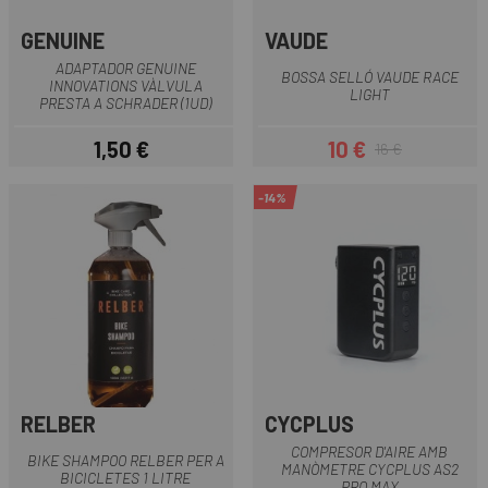
GENUINE
VAUDE
ADAPTADOR GENUINE
BOSSA SELLÓ VAUDE RACE
INNOVATIONS VÀLVULA
LIGHT
PRESTA A SCHRADER (1UD)
1,50 €
10 €
16 €
Preu
Preu
Preu regular
-14%
RELBER
CYCPLUS
COMPRESOR D'AIRE AMB
BIKE SHAMPOO RELBER PER A
MANÒMETRE CYCPLUS AS2
BICICLETES 1 LITRE
PRO MAX