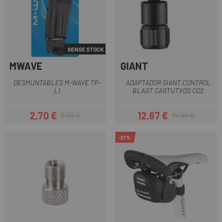
SENSE STOCK
MWAVE
GIANT
DESMUNTABLES M-WAVE TP-
ADAPTADOR GIANT CONTROL
L1
BLAST CARTUTXOS CO2
2,70 €
12,67 €
3,50 €
14,90 €
Preu
Preu regular
Preu
Preu regular
-37%