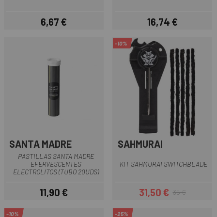
6,67 €
16,74 €
Precio
Precio
-10%
SANTA MADRE
SAHMURAI
PASTILLAS SANTA MADRE
EFERVESCENTES
KIT SAHMURAI SWITCHBLADE
ELECTROLITOS (TUBO 20UDS)
11,90 €
31,50 €
35 €
Precio
Precio
Precio regular
-10%
-25%