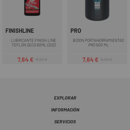
FINISHLINE
PRO
LUBRICANTE FINISH LINE
BIDON PORTAHERRAMIENTAS
TEFLON SECO 60ML (2OZ)
PRO 500 ML
7,64 €
7,64 €
8,99 €
8,99 €
Precio
Precio regular
Precio
Precio regular
EXPLORAR
INFORMACIÓN
SERVICIOS