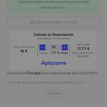
Consultar tiempos de entrega estimados al elegir
método de envío.
Últimas unidades en stock
Descubre en
Escapa
todo lo que buscas para tu bicicleta.
El
Kit de Reparación Neumáticos Relber
para
pinchazos esta compuesto de 10 mechas y 2
LEER MÁS
herramientas de colocación (un pulidor y una aguja de
inserción). Es el complemento que te salvará la salida si
tienes un pinchazo en tus cubiertas tubeless y el liquido no