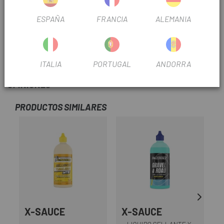
4. Introducir la aguja de inserción con la mecha en el agujero
ESPAÑA
FRANCIA
ALEMANIA
y retirar la aguja.
5. Hinchar la rueda y continuar la ruta.
ITALIA
PORTUGAL
ANDORRA
OPINIONES
PRODUCTOS SIMILARES
X-SAUCE
X-SAUCE