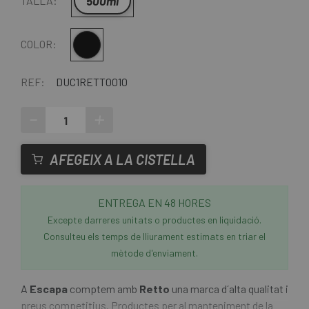
500ml
TALLA:
Multi
COLOR:
REF:
DUC1RETT0010
-
+
AFEGEIX A LA CISTELLA
ENTREGA EN 48 HORES
Excepte darreres unitats o productes en liquidació.
Consulteu els temps de lliurament estimats en triar el
mètode d'enviament.
A
Escapa
comptem amb
Retto
una marca d´alta qualitat i
preus competitius. Productes per al manteniment de la