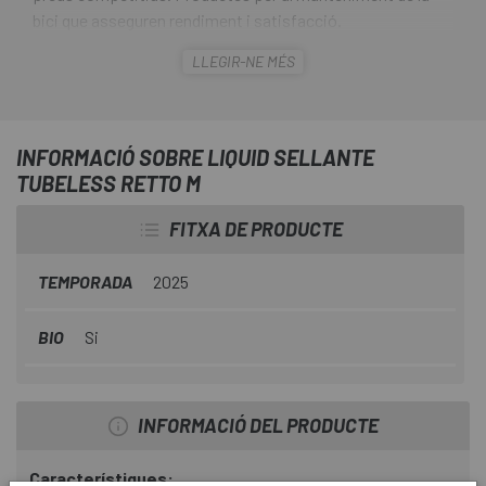
bici que asseguren rendiment i satisfacció.
LLEGIR-NE MÉS
El
Líquid Sellante Tubeless Retto M
és un
antipunxades que pot utilitzar-se en càmeres, cobertes
tubeless i mousse . Aquest segellant treballa bé tant en
altes com en baixes temperatures i permet segellar
INFORMACIÓ SOBRE LIQUID SELLANTE
qualsevol punxada que puguis tenir durant les sortides.
TUBELESS RETTO M
FITXA DE PRODUCTE
TEMPORADA
2025
BIO
Si
INFORMACIÓ DEL PRODUCTE
Característiques: