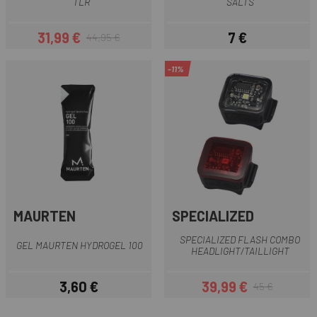
TLR
SALTS
31,99 €
7 €
44,95 €
Preu
Preu regular
Preu
-11%
MAURTEN
SPECIALIZED
SPECIALIZED FLASH COMBO
GEL MAURTEN HYDROGEL 100
HEADLIGHT/TAILLIGHT
3,60 €
39,99 €
45 €
Preu
Preu
Preu regular