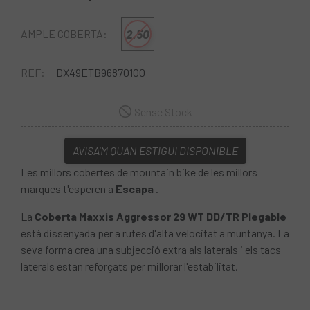
2.50
AMPLE COBERTA:
REF:
DX49ETB96870100
Sense Stock
AVISA'M QUAN ESTIGUI DISPONIBLE
Les millors cobertes de mountain bike de les millors
marques t'esperen a
Escapa
.
La
Coberta Maxxis Aggressor 29 WT DD/TR Plegable
està dissenyada per a rutes d'alta velocitat a muntanya. La
seva forma crea una subjecció extra als laterals i els tacs
laterals estan reforçats per millorar l'estabilitat.