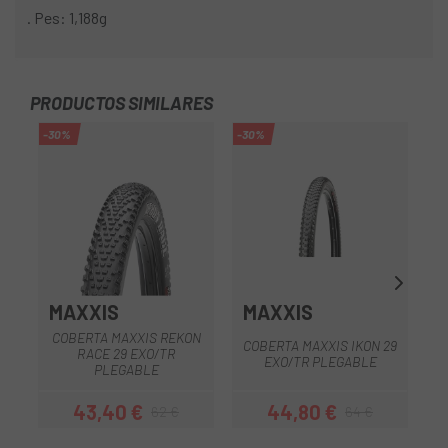
. Pes: 1,188g
PRODUCTOS SIMILARES
-30%
-30%
-1
MAXXIS
MAXXIS
S
COBERTA MAXXIS REKON
COBERTA MAXXIS IKON 29
RACE 29 EXO/TR
EXO/TR PLEGABLE
PLEGABLE
43,40 €
44,80 €
62 €
64 €
Preu
Preu regular
Preu
Preu regular