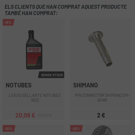
ELS CLIENTS QUE HAN COMPRAT AQUEST PRODUCTE
TAMBÉ HAN COMPRAT:
-15%
SENSE STOCK
NOTUBES
SHIMANO
LÍQUID SELLANTE NOTUBES
PIN CONNECTOR SHIMANO SM-
16OZ
BH90
20,06 €
2 €
23,60 €
Preu
Preu regular
Preu
-30%
-30%