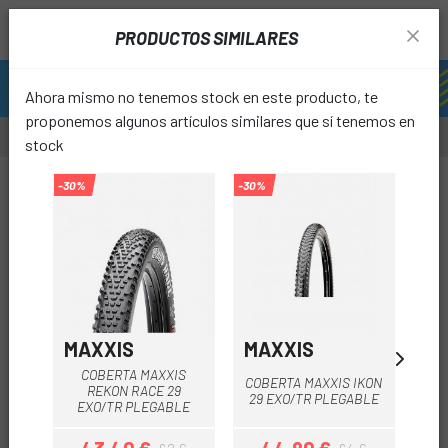
PRODUCTOS SIMILARES
Ahora mismo no tenemos stock en este producto, te
proponemos algunos artículos similares que sí tenemos en
stock
-30%
-30%
-30%
-15%
favori
MAXXIS
MAXXIS
SP
COBERTA MAXXIS
COB
COBERTA MAXXIS IKON
REKON RACE 29
29 EXO/TR PLEGABLE
EXO/TR PLEGABLE
T