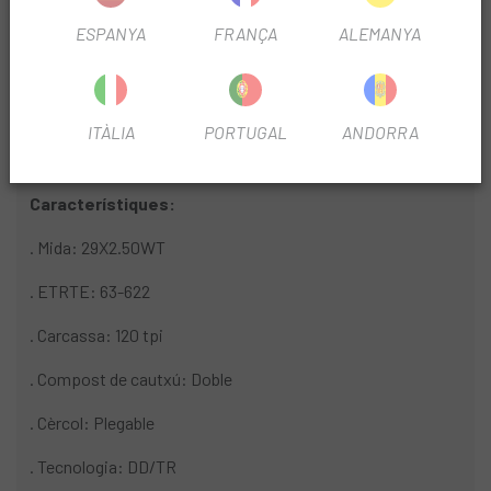
funcionar a pressions inferiors millorant la tracció; menor
ESPANYA
FRANÇA
ALEMANYA
resistència al rodolament comparat amb un pneumàtic
tubular; menys risc de punxades ja que no hi ha càmera. Els
pneumàtics Maxxis Tubeless Ready (TR) proporcionen els
beneficis duna coberta LUST sense penalitzar el pes.
ITÀLIA
PORTUGAL
ANDORRA
Característiques:
. Mida: 29X2.50WT
. ETRTE: 63-622
. Carcassa: 120 tpi
. Compost de cautxú: Doble
. Cèrcol: Plegable
. Tecnologia: DD/TR