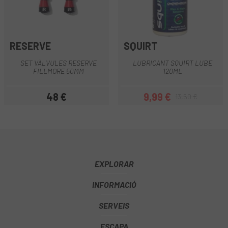
RESERVE
SQUIRT
SET VÀLVULES RESERVE
LUBRICANT SQUIRT LUBE
FILLMORE 50MM
120ML
48 €
9,99 €
13,50 €
Preu
Preu
Preu regular
EXPLORAR
INFORMACIÓ
SERVEIS
ESCAPA