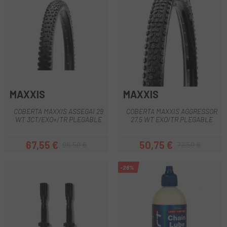
MAXXIS
MAXXIS
COBERTA MAXXIS ASSEGAI 29
COBERTA MAXXIS AGGRESSOR
WT 3CT/EXO+/TR PLEGABLE
27.5 WT EXO/TR PLEGABLE
67,55 €
50,75 €
96,50 €
72,50 €
Preu
Preu regular
Preu
Preu regular
-26%