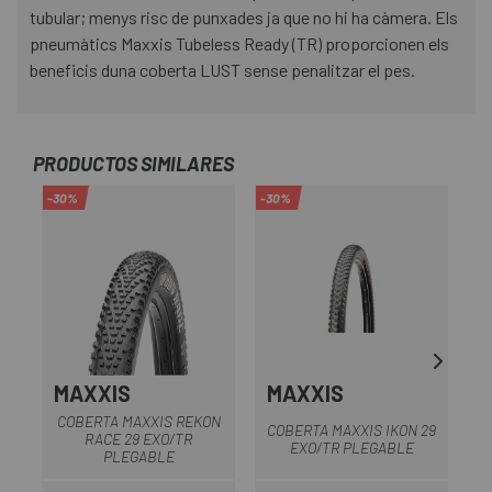
tubular; menys risc de punxades ja que no hi ha càmera. Els
pneumàtics Maxxis Tubeless Ready (TR) proporcionen els
beneficis duna coberta LUST sense penalitzar el pes.
PRODUCTOS SIMILARES
-30%
-30%
-4
MAXXIS
MAXXIS
COBERTA MAXXIS REKON
COBERTA MAXXIS IKON 29
C
RACE 29 EXO/TR
EXO/TR PLEGABLE
PLEGABLE