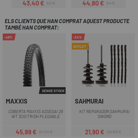
43,40 €
44,80 €
62 €
64 €
Preu
Preu regular
Preu
Preu regular
ELS CLIENTS QUE HAN COMPRAT AQUEST PRODUCTE
TAMBÉ HAN COMPRAT:
-49%
-24%
OUTLET
SENSE STOCK
MAXXIS
SAHMURAI
COBERTA MAXXIS ASSEGAI 29
KIT REPARADOR SAHMURAI
WT 3CG/TR/DH PLEGABLE
SWORD
45,99 €
21,90 €
91,50 €
28,89 €
Preu
Preu regular
Preu
Preu regular