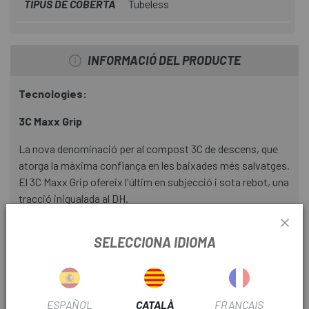
TIPUS DE COBERTA
Tubeless
INFORMACIÓ DEL PRODUCTE
Tecnologies:
3C Maxx Grip
La nova denominació per al compost 3C de descens, que
atorga la màxima confiança en les baixades més salvatges.
El 3C Maxx Grip ofereix l'últim en subjecció i sota rebot, una
tracció inigualada al DH.
WT Wide Trail
SELECCIONA IDIOMA
Optimitza la disposició de la banda de rodament i el perfil
del pneumàtic a les llantes modernes, més amples. Els
pneumàtics WT estan optimitzats per a una amplada de
llanta interior de 35 mm, però s'ha comprovat que
ESPAÑOL
CATALÀ
FRANÇAIS