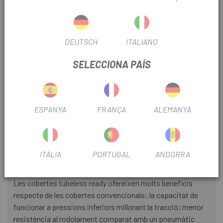
funcionen en un rang d'amplada de llanta interior de 30-35
mm, depenent de la preferència del pilot
EXO+ Protection
DEUTSCH
ITALIANO
La protecció EXO+ és un terme mitjà entre l'EXO i la
SELECCIONA PAÍS
DoubleDown. Ofereix més protecció que la primera, però és
més lleugera que la segona, per la qual cosa és una elecció
excel·lent per a un ús Enduro /All Mountain. Comparat amb
l'EXO Protection, l'EXO+ millora la protecció contra les
ESPANYA
FRANÇA
ALEMANYA
punxades de la banda de rodament en un 27%, la durabilitat
dels flancs en un 51% i la resistència a la compressió en un
28%.
ITÀLIA
PORTUGAL
ANDORRA
TR Tubeless Ready
Les cobertes tubeless ready ofereixen molts beneficis
respecte de les cobertes convencionals: la capacitat de
funcionar a pressions inferiors millorant la tracció; menor
resistència al rodolament comparat amb un pneumàtic