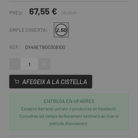
67,55 €
PREU:
96,50 €
2.50
AMPLE COBERTA:
REF:
DX49ETB00308100
-
+
AFEGEIX A LA CISTELLA
ENTREGA EN 48 HORES
Excepte darreres unitats o productes en liquidació.
Consulteu els temps de lliurament estimats en triar el
mètode d'enviament.