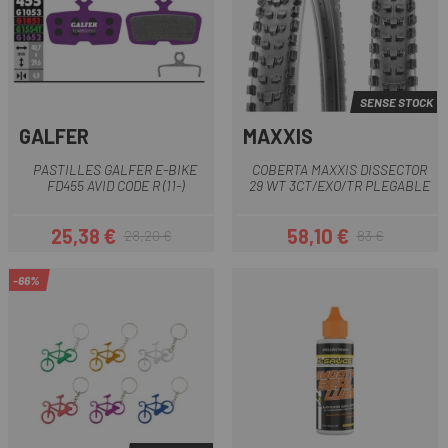
SENSE STOCK
GALFER
MAXXIS
PASTILLES GALFER E-BIKE
COBERTA MAXXIS DISSECTOR
FD455 AVID CODE R (11-)
29 WT 3CT/EXO/TR PLEGABLE
25,38 €
58,10 €
28,20 €
83 €
Preu
Preu regular
Preu
Preu regular
-66%