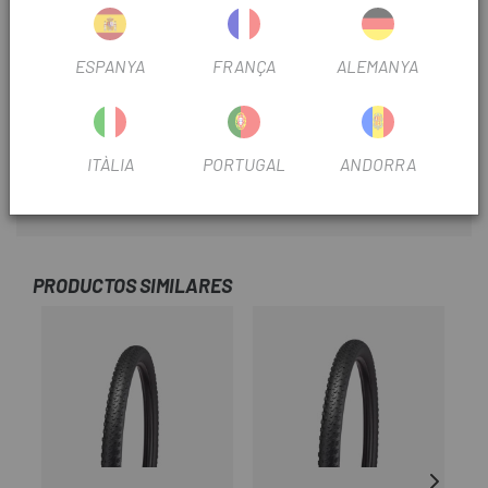
Cèrcol: Plegable
Flanc recobert de butil 2Bliss Ready
ESPANYA
FRANÇA
ALEMANYA
Compost: GRIPTON®
29 x 2.3", psi 25-50, pes aproximat 810g
ITÀLIA
PORTUGAL
ANDORRA
29 x 2.6", psi 20-40, pes aproximat de 900g
PRODUCTOS SIMILARES