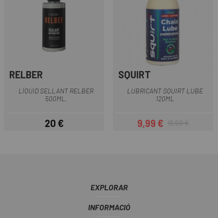
RELBER
SQUIRT
LÍQUID SELLANT RELBER
LUBRICANT SQUIRT LUBE
500ML.
120ML
20 €
9,99 €
13,50 €
Preu
Preu
Preu regular
EXPLORAR
INFORMACIÓ