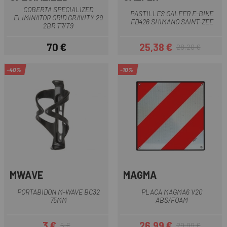
COBERTA SPECIALIZED
PASTILLES GALFER E-BIKE
ELIMINATOR GRID GRAVITY 29
FD426 SHIMANO SAINT-ZEE
2BR T7/T9
70 €
25,38 €
28,20 €
Preu
Preu
Preu regular
-40%
-10%
MWAVE
MAGMA
PORTABIDON M-WAVE BC32
PLACA MAGMA6 V20
75MM
ABS/FOAM
3 €
26,99 €
5 €
29,99 €