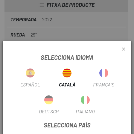
talls i llantazos. El compost patentat GRIPTON® de la
FITXA DE PRODUCTE
Coberta Specialized Purgatory Grid 2Bliss Ready T7
29
ajuda que sigui l'elecció perfecta per a senders èpics en
TEMPORADA
2022
qualsevol condició.
RUEDA
29"
TIPUS DE COBERTA
Tubeless
SELECCIONA IDIOMA
INFORMACIÓ DEL PRODUCTE
ESPAÑOL
CATALÀ
FRANÇAIS
Diàmetre: 29"
Tubeless
DEUTSCH
ITALIANO
Carcassa: Protecció lateral addicional per a una
excepcional durada juntament amb més rigidesa al flanc
SELECCIONA PAÍS
per a més estabilitat.