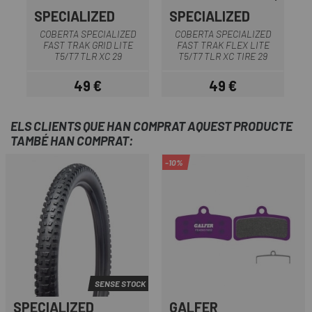
SPECIALIZED
SPECIALIZED
S
COBERTA SPECIALIZED
COBERTA SPECIALIZED
FAST TRAK GRID LITE
FAST TRAK FLEX LITE
T5/T7 TLR XC 29
T5/T7 TLR XC TIRE 29
49 €
49 €
Preu
Preu
ELS CLIENTS QUE HAN COMPRAT AQUEST PRODUCTE
TAMBÉ HAN COMPRAT:
-10%
SENSE STOCK
SPECIALIZED
GALFER