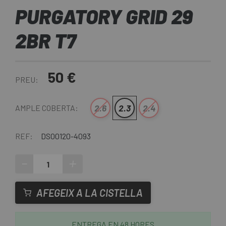
PURGATORY GRID 29
2BR T7
50 €
PREU:
2.6
2.3
2.4
AMPLE COBERTA:
REF:
DS00120-4093
-
+
AFEGEIX A LA CISTELLA
ENTREGA EN 48 HORES