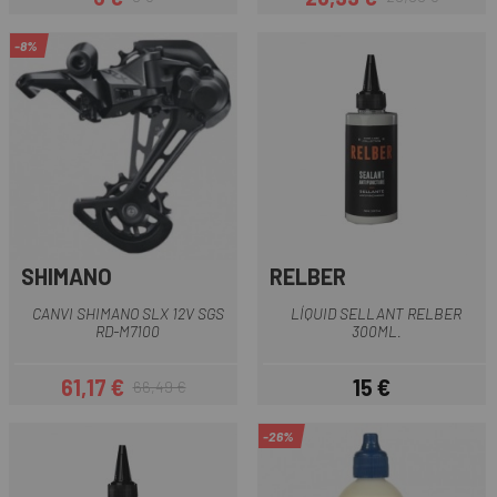
Preu
Preu regular
Preu
Preu regular
-8%
SHIMANO
RELBER
CANVI SHIMANO SLX 12V SGS
LÍQUID SELLANT RELBER
RD-M7100
300ML.
61,17 €
15 €
66,49 €
Preu
Preu regular
Preu
-26%