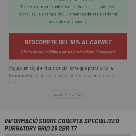
Excepte darreres unitats o productes en liquidació.
Consulteu els temps de lliurament estimats en triar el
mètode d'enviament.
DESCOMPTE DEL 10% AL CARRET
Oferta no acumulable a altres promocions.
Condicions
Sigui quin sigui el tipus de ciclisme que practiquis, a
Escapa
tenim unes cobertes perfectes per a la teva
bicicleta.
LLEGIR-NE MÉS
La
Coberta Specialized Purgatory Grid 2Bliss Ready
T7 29
presenta tacs quadrats que es claven als terrenys
tous, però també proporcionen suport en terrenys durs.
Les laminetes centrals flexibles es despleguen en frenar
INFORMACIÓ SOBRE COBERTA SPECIALIZED
per augmentar el contacte amb el terra i l'adherència. La
PURGATORY GRID 29 2BR T7
carcassa GRID proporciona la màxima protecció contra