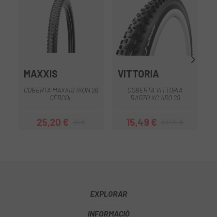
MAXXIS
VITTORIA
COBERTA MAXXIS IKON 26
COBERTA VITTORIA
C
CÈRCOL
BARZO XC ARO 29
25,20 €
15,49 €
36 €
30,95 €
Preu
Preu regular
Preu
Preu regular
EXPLORAR
INFORMACIÓ