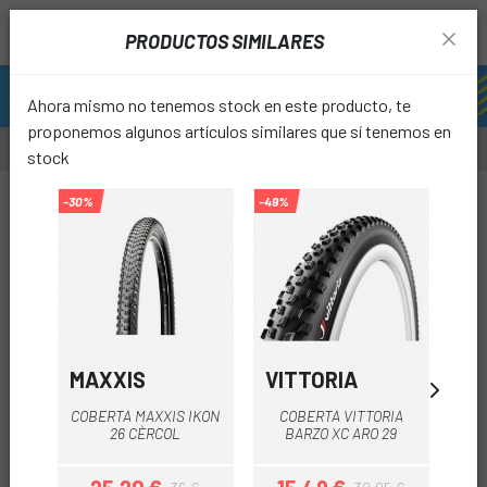
PRODUCTOS SIMILARES
Ahora mismo no tenemos stock en este producto, te
proponemos algunos artículos similares que sí tenemos en
stock
-20%
-30%
-49%
-30%
favori
MAXXIS
VITTORIA
MA
COBERTA MAXXIS IKON
COBERTA VITTORIA
26 CÈRCOL
BARZO XC ARO 29
R