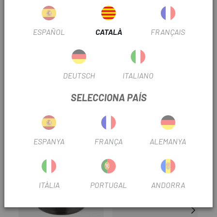
INFORMACIÓ DEL PRODUCTE
Compatibilitat del concentrador: ID360
ESPAÑOL
CATALÀ
FRANÇAIS
Compatibilitat amb cassets: Sram XD
Velocitat: 11/12
DEUTSCH
ITALIANO
Fabricat amb alumini lleuger.
SELECCIONA PAÍS
PRODUCTOS SIMILARES
-10%
-10%
-1
ESPANYA
FRANÇA
ALEMANYA
ITÀLIA
PORTUGAL
ANDORRA