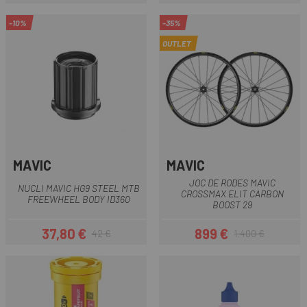
-10%
-35%
OUTLET
MAVIC
MAVIC
JOC DE RODES MAVIC
NUCLI MAVIC HG9 STEEL MTB
CROSSMAX ELIT CARBON
FREEWHEEL BODY ID360
BOOST 29
37,80 €
899 €
42 €
1.400 €
Preu
Preu regular
Preu
Preu regular