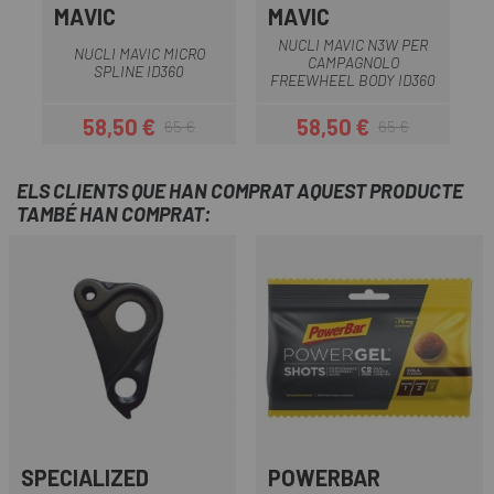
MAVIC
MAVIC
NUCLI MAVIC N3W PER
NUCLI MAVIC MICRO
CAMPAGNOLO
N
SPLINE ID360
FREEWHEEL BODY ID360
58,50 €
58,50 €
65 €
65 €
Preu
Preu regular
Preu
Preu regular
ELS CLIENTS QUE HAN COMPRAT AQUEST PRODUCTE
TAMBÉ HAN COMPRAT:
SPECIALIZED
POWERBAR