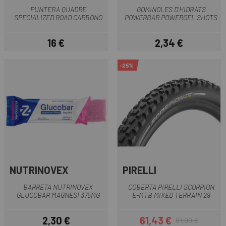
PUNTERA QUADRE
GOMINOLES D'HIDRATS
SPECIALIZED ROAD CARBONO
POWERBAR POWERGEL SHOTS
16 €
2,34 €
Preu
Preu
-25%
NUTRINOVEX
PIRELLI
BARRETA NUTRINOVEX
COBERTA PIRELLI SCORPION
GLUCOBAR MAGNESI 375MG
E-MTB MIXED TERRAIN 29
2,30 €
61,43 €
81,90 €
Preu
Preu
Preu regular