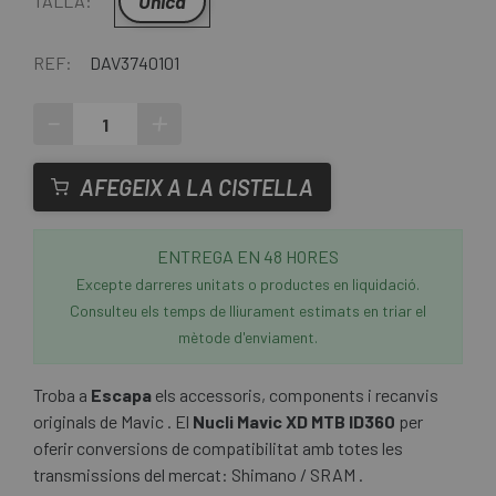
Única
TALLA:
REF:
DAV3740101
-
+
AFEGEIX A LA CISTELLA
ENTREGA EN 48 HORES
Excepte darreres unitats o productes en liquidació.
Consulteu els temps de lliurament estimats en triar el
mètode d'enviament.
Troba a
Escapa
els accessoris, components i recanvis
originals de Mavic . El
Nucli Mavic XD MTB ID360
per
oferir conversions de compatibilitat amb totes les
transmissions del mercat: Shimano / SRAM .