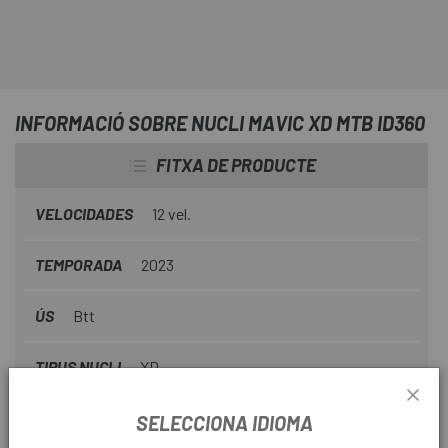
INFORMACIÓ SOBRE NUCLI MAVIC XD MTB ID360
FITXA DE PRODUCTE
VELOCIDADES
12 vel.
TEMPORADA
2023
ÚS
Btt
TIPUS NUCLI
XD
SELECCIONA IDIOMA