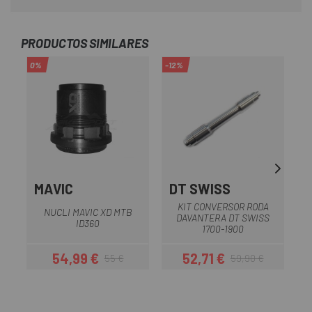
PRODUCTOS SIMILARES
0%
-12%
MAVIC
DT SWISS
KIT CONVERSOR RODA
NUCLI MAVIC XD MTB
DAVANTERA DT SWISS
ID360
1700-1900
54,99 €
52,71 €
55 €
59,90 €
Preu
Preu regular
Preu
Preu regular