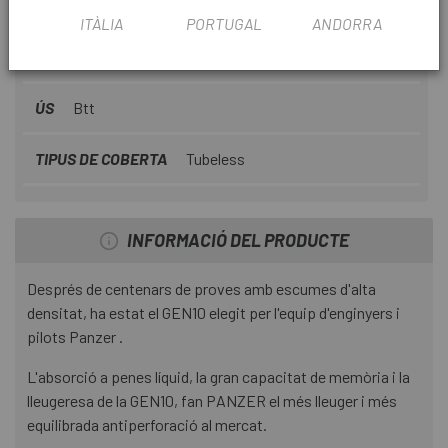
TEMPORADA
2023
ITÀLIA
PORTUGAL
ANDORRA
RUEDA
27,5"
ÚS
Btt
TIPUS DE COBERTA
Tubeless
INFORMACIÓ DEL PRODUCTE
Després de centenars de proves amb escumes d'alta
densitat, ha estat el GEN10 elegit per l'equip d'enginyers i
pilots Panzer .
L'absorció a penes líquid, la gran capacitat de memòria i la
lleugeresa de la GEN10, fan PANZER el més lleuger i més
equilibrada antiperforació al mercat.