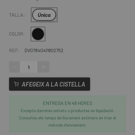
Única
TALLA:
Multi
COLOR:
REF:
DV07840411802752
-
+
AFEGEIX A LA CISTELLA
ENTREGA EN 48 HORES
Excepte darreres unitats o productes en liquidació.
Consulteu els temps de lliurament estimats en triar el
mètode d'enviament.