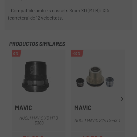
- Compatible amb els cassets Sram XD (MTB) i XDr
(carretera) de 12 velocitats.
PRODUCTOS SIMILARES
0%
-10%
MAVIC
MAVIC
NUCLI MAVIC XD MTB
NUCLI MAVIC S2/ITS-4XD
A
ID360