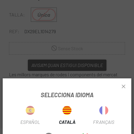
Única
TALLA:
REF:
DX29EL1014279
Sense Stock
AVISA'M QUAN ESTIGUI DISPONIBLE
Les millors marques de rodes i components del mercat
com Dt Swiss les tenim a
Escapa
. El
Nucli Elite XD/XDR
per a Sram 4 Pawl
per a casset Sram compatible amb els
SELECCIONA IDIOMA
rodets de transmissió directa.
ESPAÑOL
CATALÀ
FRANÇAIS