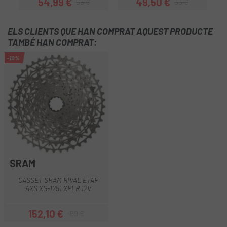
54,99 €
49,50 €
55 €
55 €
Preu
Preu regular
Preu
Preu regular
ELS CLIENTS QUE HAN COMPRAT AQUEST PRODUCTE
TAMBÉ HAN COMPRAT:
-10%
SRAM
CASSET SRAM RIVAL ETAP
AXS XG-1251 XPLR 12V
152,10 €
169 €
Preu
Preu regular