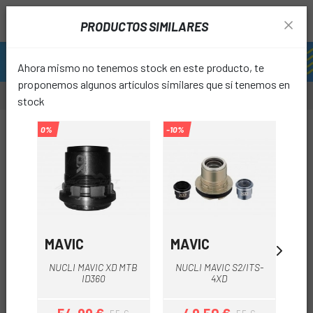
PRODUCTOS SIMILARES
Ahora mismo no tenemos stock en este producto, te
proponemos algunos artículos similares que sí tenemos en
stock
0%
-10%
favori
MAVIC
MAVIC
PA
NUCLI MAVIC XD MTB
NUCLI MAVIC S2/ITS-
ID360
4XD
PA