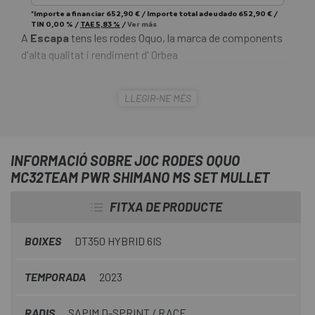
*Importe a financiar
652,90 €
/
Importe total adeudado
652,90 €
/
TIN
0,00 %
/
TAE
5,83 %
/
Ver más
A
Escapa
tens les rodes Oquo, la marca de components
d'alta qualitat i rendiment d' Orbea
Els motors de les bicis elèctriques exigeixen molt de les
LLEGIR-NE MÉS
boixes i els radis. La combinació del
Joc Rodes Oquo
MC32Team Pwr Shimano MS Set Mullet
amb rodets i
radis reforçats garanteix un rendiment fiable fins i tot amb
les bicicletes elèctriques més potents. Aquesta podria ser
INFORMACIÓ SOBRE JOC RODES OQUO
fins i tot una gran roda per als riders de DH més forts
MC32TEAM PWR SHIMANO MS SET MULLET
FITXA DE PRODUCTE
BOIXES
DT350 HYBRID 6IS
TEMPORADA
2023
RADIS
SAPIM D-SPRINT / RACE