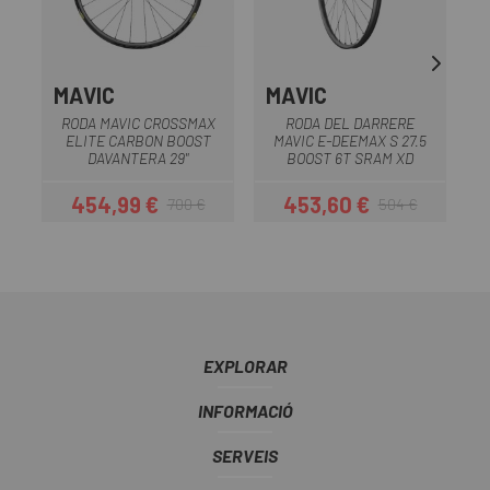
MAVIC
MAVIC
RODA MAVIC CROSSMAX
RODA DEL DARRERE
R
ELITE CARBON BOOST
MAVIC E-DEEMAX S 27.5
DAVANTERA 29"
BOOST 6T SRAM XD
454,99 €
453,60 €
700 €
504 €
Preu
Preu regular
Preu
Preu regular
EXPLORAR
INFORMACIÓ
SERVEIS