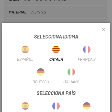
MATERIAL
Aluminio
FRENO
Disco
SELECCIONA IDIOMA
RUEDA
Mullet
ÚS
Btt
ESPAÑOL
CATALÀ
FRANÇAIS
TIPUS DE COBERTA
Tubeless
TIPUS DISC
6T
DEUTSCH
ITALIANO
SELECCIONA PAÍS
INFORMACIÓ DEL PRODUCTE
La major acceleració que ofereixen les bicicletes