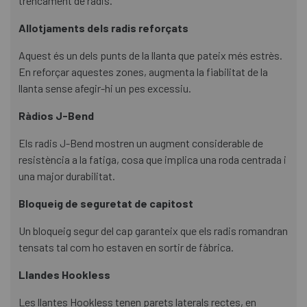
trencament de radis.
Allotjaments dels radis reforçats
Aquest és un dels punts de la llanta que pateix més estrès.
En reforçar aquestes zones, augmenta la fiabilitat de la
llanta sense afegir-hi un pes excessiu.
Ràdios J-Bend
Els radis J-Bend mostren un augment considerable de
resistència a la fatiga, cosa que implica una roda centrada i
una major durabilitat.
Bloqueig de seguretat de capitost
Un bloqueig segur del cap garanteix que els radis romandran
tensats tal com ho estaven en sortir de fàbrica.
Llandes Hookless
Les llantes Hookless tenen parets laterals rectes, en