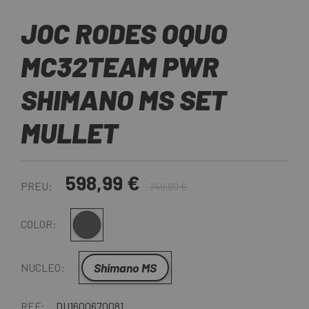
JOC RODES OQUO
MC32TEAM PWR
SHIMANO MS SET
MULLET
598,99 €
PREU:
749,00 €
Gris-Negra
COLOR:
Shimano MS
NUCLEO:
REF:
DU16O0670081