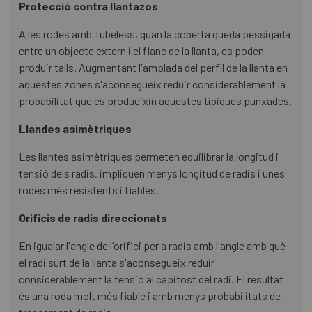
Protecció contra llantazos
A les rodes amb Tubeless, quan la coberta queda pessigada
entre un objecte extern i el flanc de la llanta, es poden
produir talls. Augmentant l'amplada del perfil de la llanta en
aquestes zones s'aconsegueix reduir considerablement la
probabilitat que es produeixin aquestes típiques punxades.
Llandes asimètriques
Les llantes asimètriques permeten equilibrar la longitud i
tensió dels radis, impliquen menys longitud de radis i unes
rodes més resistents i fiables.
Orificis de radis direccionats
En igualar l'angle de l'orifici per a radis amb l'angle amb què
el radi surt de la llanta s'aconsegueix reduir
considerablement la tensió al capitost del radi. El resultat
és una roda molt més fiable i amb menys probabilitats de