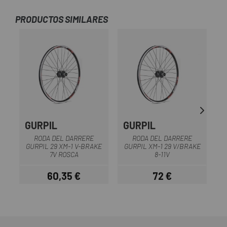
PRODUCTOS SIMILARES
GURPIL
GURPIL
G
RODA DEL DARRERE
RODA DEL DARRERE
R
GURPIL 29 XM-1 V-BRAKE
GURPIL XM-1 29 V/BRAKE
7V ROSCA
8-11V
60,35 €
72 €
Preu
Preu