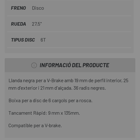
FRENO
Disco
RUEDA
27,5"
TIPUS DISC
6T
INFORMACIÓ DEL PRODUCTE
Llanda negra per a V-Brake amb 19 mm de perfil interior, 25
mm d'exterior i 21 mm d'alçada. 36 radis negres.
Boixa per a disc de 6 cargols per a rosca.
Tancament Ràpid: 9 mm x 135mm.
Compatible per a V-brake.