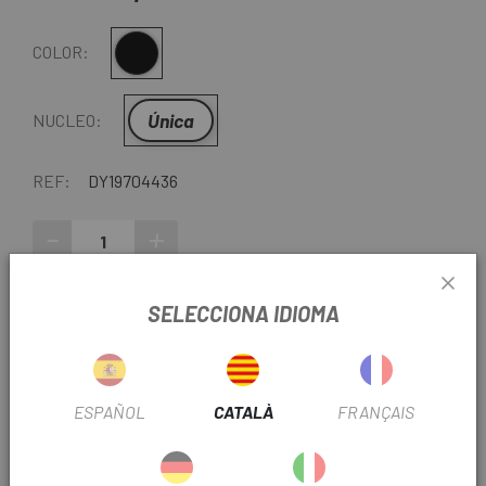
Negre
COLOR:
Única
NUCLEO:
REF:
DY19704436
-
+
AFEGEIX A LA CISTELLA
SELECCIONA IDIOMA
ENTREGA EN 48 HORES
Excepte darreres unitats o productes en liquidació.
ESPAÑOL
CATALÀ
FRANÇAIS
Consulteu els temps de lliurament estimats en triar el
mètode d'enviament.