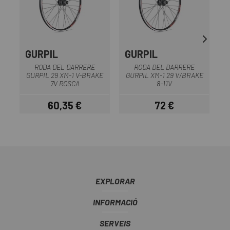
GURPIL
GURPIL
G
RODA DEL DARRERE
RODA DEL DARRERE
R
GURPIL 29 XM-1 V-BRAKE
GURPIL XM-1 29 V/BRAKE
7V ROSCA
8-11V
60,35 €
72 €
Preu
Preu
EXPLORAR
INFORMACIÓ
SERVEIS