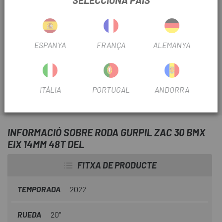
Darreres unitats en estoc
Escapa
sempre troba les millors opcions del mercat per
ESPANYA
FRANÇA
ALEMANYA
millorar la teva bici, aquesta vegada portem la
Roda
Gurpil Zac 30 Bmx Eix 14Mm 48T Del
.
ITÀLIA
PORTUGAL
ANDORRA
INFORMACIÓ SOBRE RODA GURPIL ZAC 30 BMX
EIX 14MM 48T DEL
FITXA DE PRODUCTE
TEMPORADA
2022
RUEDA
20"