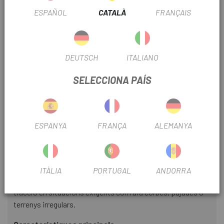
combinació permet augmentar el volum d'aire i rodar amb
ESPAÑOL
CATALÀ
FRANÇAIS
pressions més baixes, cosa que es tradueix en una millora
clara de l'adherència, més capacitat d'absorció
d'irregularitats i una conducció més estable en tota mena
de superfícies.
DEUTSCH
ITALIANO
El disseny de la llanta, amb 32 mm d'amplada interna i 54
SELECCIONA PAÍS
mm de perfil, afavoreix una transició més homogènia entre
pneumàtic i roda, millorant l'eficiència aerodinàmica i
reduint la resistència a l'avenç. El resultat és una roda que
manté la velocitat amb menys esforç, especialment en
ESPANYA
FRANÇA
ALEMANYA
trams ràpids de gravel i pistes compactes.
A més, la construcció hookless i compatible amb tubeless
permet optimitzar el rendiment del conjunt, facilitant l'ús
de pressions baixes sense comprometre l'estabilitat. Això
ITÀLIA
PORTUGAL
ANDORRA
ajuda a minimitzar pèrdues per vibració ia mantenir la
tracció en situacions exigents com ara corbes, pujades o
terrenys irregulars.