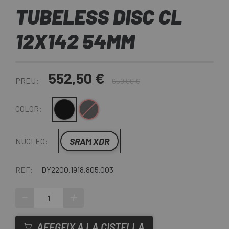
TUBELESS DISC CL
12X142 54MM
552,50 €
PREU:
650,00 €
Negre-Blanc
Negre-Gris
COLOR:
SRAM XDR
NUCLEO:
REF:
DY2200.1918.805.003
-
+
AFEGEIX A LA CISTELLA