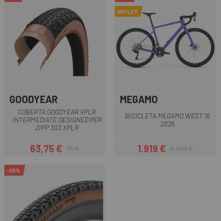
OUTLET
GOODYEAR
MEGAMO
COBERTA GOODYEAR XPLR
BICICLETA MEGAMO WEST 15
INTERMEDIATE DESIGNED PER
2026
ZIPP 303 XPLR
63,75 €
1.919 €
75 €
2.399 €
Preu
Preu regular
Preu
Preu regular
-25%