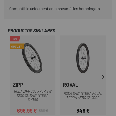
- Compatible únicament amb pneumàtics homologats
PRODUCTOS SIMILARES
-18%
-1
OUTLET
OU
ZIPP
ROVAL
RODA ZIPP 303 XPLR SW
RODA DAVANTERA ROVAL
DISC CL DAVANTERA
TERRA AERO CL 700C
12X100
696,99 €
849 €
850 €
Preu
Preu regular
Preu