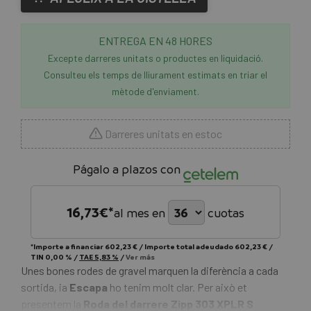
ENTREGA EN 48 HORES
Excepte darreres unitats o productes en liquidació.
Consulteu els temps de lliurament estimats en triar el
mètode d'enviament.
Darreres unitats en estoc
Págalo a plazos con
16,73
€*
al mes en
cuotas
*Importe a financiar
602,23 €
/
Importe total adeudado
602,23 €
/
TIN
0,00 %
/
TAE
5,83 %
/
Ver más
Unes bones rodes de gravel marquen la diferència a cada
sortida, ia
Escapa
ho tenim molt clar. Per això et
presentem la
Roda del darrere Zipp 303 XPLR S