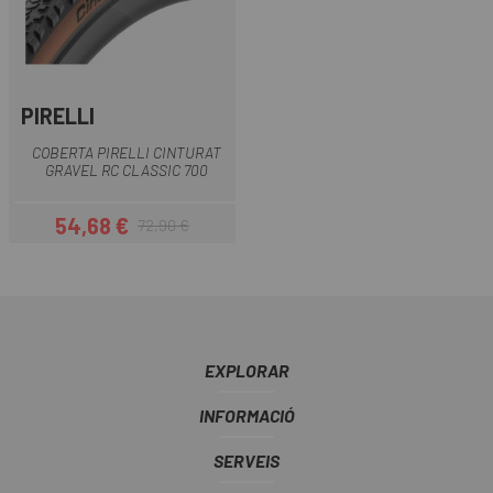
PIRELLI
COBERTA PIRELLI CINTURAT
GRAVEL RC CLASSIC 700
54,68 €
72,90 €
Preu
Preu regular
EXPLORAR
INFORMACIÓ
SERVEIS