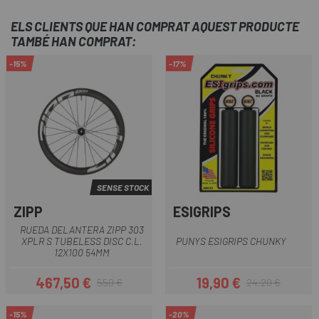
ELS CLIENTS QUE HAN COMPRAT AQUEST PRODUCTE
TAMBÉ HAN COMPRAT:
-15%
-17%
SENSE STOCK
ZIPP
ESIGRIPS
RUEDA DELANTERA ZIPP 303
XPLR S TUBELESS DISC C.L.
PUNYS ESIGRIPS CHUNKY
12X100 54MM
467,50 €
19,90 €
550 €
24,20 €
Preu
Preu regular
Preu
Preu regular
-15%
-20%