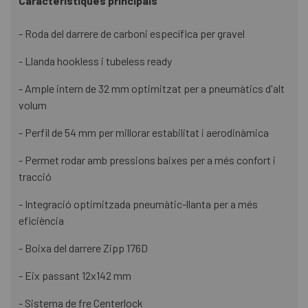
Característiques principals
- Roda del darrere de carboni específica per gravel
- Llanda hookless i tubeless ready
- Ample intern de 32 mm optimitzat per a pneumàtics d'alt
volum
- Perfil de 54 mm per millorar estabilitat i aerodinàmica
- Permet rodar amb pressions baixes per a més confort i
tracció
- Integració optimitzada pneumàtic-llanta per a més
eficiència
- Boixa del darrere Zipp 176D
- Eix passant 12x142 mm
- Sistema de fre Centerlock