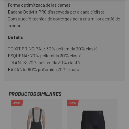
Forma optimitzada de las cames
Badana Bodyfit PRO dissenyada per a cada ciclista
Construcció tècnica de corretges per a una millor gestió de
la suor
Detalls
TEIXIT PRINCIPAL: 80% poliamida 20% elastà
ESQUENA: 70% poliamida 30% elastà
TIRANTS: 70% poliamida 30% elastà
BADANA: 80% poliamida 20% elastà
PRODUCTOS SIMILARES
-25%
-53%
-2
RE