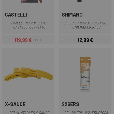
CASTELLI
SHIMANO
MAILLOT MANGA CORTA
CALES SHIMANO SPD SM-SH51
CASTELLI CORRETTO
UNIDIRECCIONALS
119,99 €
12,99 €
160 €
Preu
Preu regular
Preu
X-SAUCE
226ERS
DESMUNTABLES X-SAUCE
GEL 226ERS HIGH FRUCTOSA