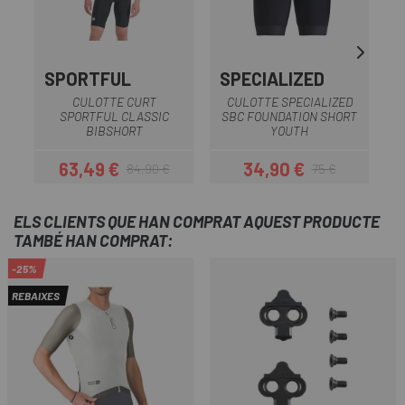
SPORTFUL
SPECIALIZED
CULOTTE CURT
CULOTTE SPECIALIZED
SPORTFUL CLASSIC
SBC FOUNDATION SHORT
BIBSHORT
YOUTH
63,49 €
34,90 €
84,90 €
75 €
Preu
Preu regular
Preu
Preu regular
ELS CLIENTS QUE HAN COMPRAT AQUEST PRODUCTE
TAMBÉ HAN COMPRAT:
-25%
REBAIXES