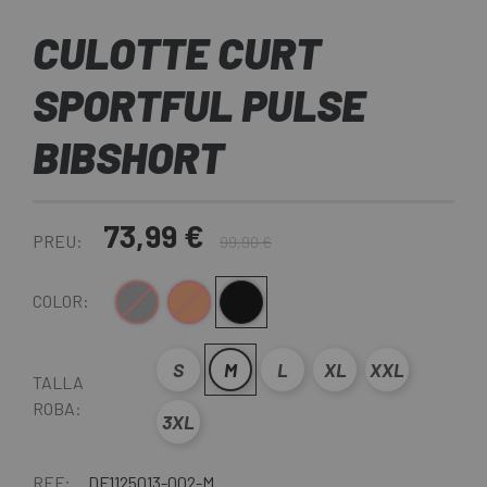
CULOTTE CURT
SPORTFUL PULSE
BIBSHORT
73,99 €
PREU:
99,90 €
Gris
Taronja
Negre
COLOR:
S
M
L
XL
XXL
TALLA
ROBA:
3XL
REF:
DF1125013-002-M