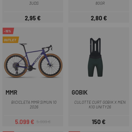
3UDS
80GR
2,95 €
2,80 €
Preu
Preu
-15%
OUTLET
MMR
GOBIK
BICICLETA MMR SIMUN 10
CULOTTE CURT GOBIK X MEN
2026
K10 UNITY26
5.099 €
150 €
5.999 €
Preu
Preu regular
Preu