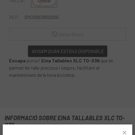
Única
TALLA:
REF:
DY012503612000
Sense Stock
AVISA'M QUAN ESTIGUI DISPONIBLE
Escapa
porta l'
Eina Tallables XLC TO-S36
que et
permet fer talls precisos i segurs, facilitant el
manteniment de la teva bicicleta.
INFORMACIÓ SOBRE EINA TALLABLES XLC TO-
S36