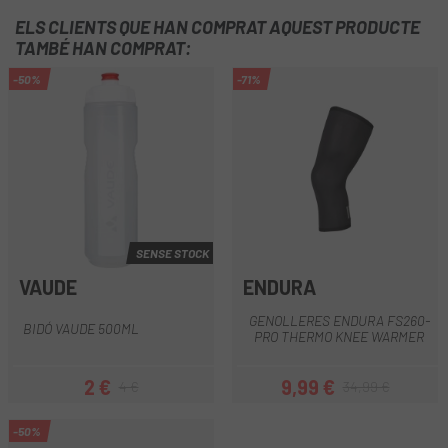
ELS CLIENTS QUE HAN COMPRAT AQUEST PRODUCTE
TAMBÉ HAN COMPRAT:
-50%
-71%
SENSE STOCK
VAUDE
ENDURA
GENOLLERES ENDURA FS260-
BIDÓ VAUDE 500ML
PRO THERMO KNEE WARMER
2 €
9,99 €
4 €
34,99 €
Preu
Preu regular
Preu
Preu regular
-50%