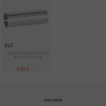
XLC
CASQUET XLC REDUCTOR TIJA
DE 27.2 A 30.6 / 30.8
3,50 €
7 €
Preu
Preu regular
EXPLORAR