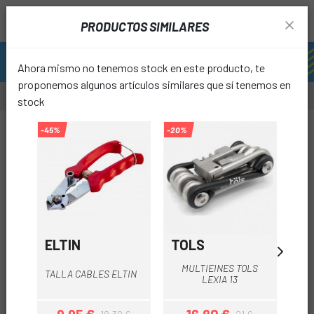
PRODUCTOS SIMILARES
Ahora mismo no tenemos stock en este producto, te
proponemos algunos artículos similares que sí tenemos en
stock
-20%
-45%
-20%
-10%
OUTL
favori
ELTIN
TOLS
T
MULTIEINES TOLS
M
TALLA CABLES ELTIN
LEXIA 13