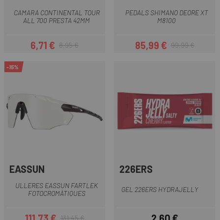
CAMARA CONTINENTAL TOUR
PEDALS SHIMANO DEORE XT
ALL 700 PRESTA 42MM
M8100
6,71 €
85,99 €
8,95 €
99,99 €
Preu
Preu regular
Preu
Preu regular
-15%
EASSUN
226ERS
ULLERES EASSUN FARTLEK
GEL 226ERS HYDRAJELLY
FOTOCROMÀTIQUES
111,73 €
2,60 €
131,45 €