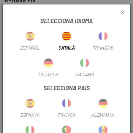
M-WAVE FIX
FITXA DE PRODUCTE
SELECCIONA IDIOMA
TEMPORADA
2023
TIPUS EINA
Específica
ESPAÑOL
CATALÀ
FRANÇAIS
INFORMACIÓ DEL PRODUCTE
DEUTSCH
ITALIANO
Taps inclosos: 5 x 1,5 mm / 3 x 3,5 mm
SELECCIONA PAÍS
2 funcions: escariador de pneumàtics i ferramenta
d'inserció
La carcassa serveix com a palanca quan es fa servir
en carcassa d'alumini d'alta qualitat
ESPANYA
FRANÇA
ALEMANYA