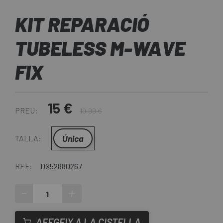
KIT REPARACIÓ
TUBELESS M-WAVE
FIX
15 €
PREU:
19,99 €
Única
TALLA:
REF:
DX52880267
-
+
AFEGEIX A LA CISTELLA