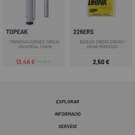
TOPEAK
226ERS
TRONCHACADENES TOPEAK
BEGUDA 226ERS ENERGY
UNIVERSAL CHAIN
DRINK MONODOSI
13,46 €
2,50 €
14,95 €
Preu
Preu regular
Preu
EXPLORAR
INFORMACIÓ
SERVEIS