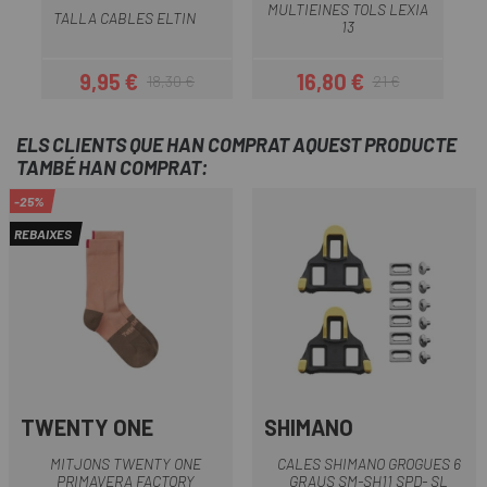
MULTIEINES TOLS LEXIA
M
TALLA CABLES ELTIN
13
9,95 €
16,80 €
18,30 €
21 €
Preu
Preu regular
Preu
Preu regular
ELS CLIENTS QUE HAN COMPRAT AQUEST PRODUCTE
TAMBÉ HAN COMPRAT:
-25%
REBAIXES
TWENTY ONE
SHIMANO
MITJONS TWENTY ONE
CALES SHIMANO GROGUES 6
PRIMAVERA FACTORY
GRAUS SM-SH11 SPD- SL