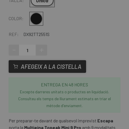
Única
TALLA:
Multi
COLOR:
REF:
DX92TT2551S
-
+
AFEGEIX A LA CISTELLA
ENTREGA EN 48 HORES
Excepte darreres unitats o productes en liquidació.
Consulteu els temps de lliurament estimats en triar el
mètode d'enviament.
Per preparar-te davant de qualsevol imprevist
Escapa
porta la
Multieina Topeak Mini 9 Pro
amb 9 modalitats