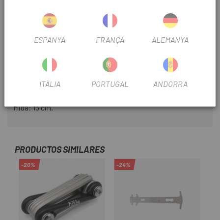
2 clavilles de recanvi
Material: Acer i plàstic
ESPANYA
FRANÇA
ALEMANYA
Característiques:
Compartiment per a recanvis a la part inferior
ITÀLIA
PORTUGAL
ANDORRA
Pes: 190 g.
Mida: 13 cm.
PRODUCTOS SIMILARES
-20%
-24%