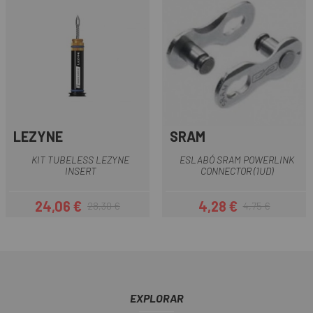
LEZYNE
SRAM
KIT TUBELESS LEZYNE
ESLABÓ SRAM POWERLINK
INSERT
CONNECTOR (1UD)
24,06 €
4,28 €
28,30 €
4,75 €
Preu
Preu regular
Preu
Preu regular
EXPLORAR