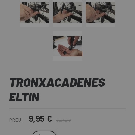
TRONXACADENES
ELTIN
9,95 €
PREU:
20,45 €