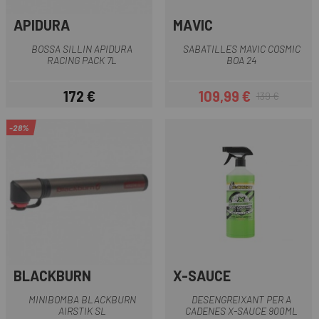
APIDURA
MAVIC
BOSSA SILLIN APIDURA
SABATILLES MAVIC COSMIC
RACING PACK 7L
BOA 24
172 €
109,99 €
139 €
Preu
Preu
Preu regular
-28%
BLACKBURN
X-SAUCE
MINIBOMBA BLACKBURN
DESENGREIXANT PER A
AIRSTIK SL
CADENES X-SAUCE 900ML