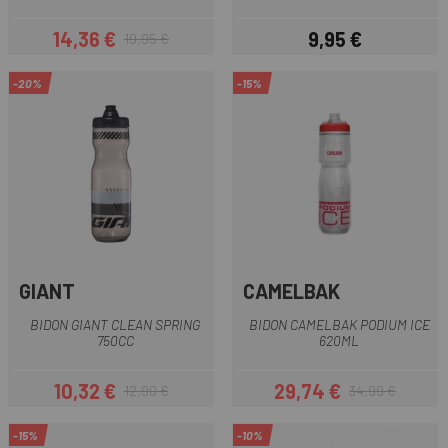
14,36 €
9,95 €
19,95 €
Preu
Preu regular
Preu
-20%
-15%
GIANT
CAMELBAK
BIDON GIANT CLEAN SPRING
BIDON CAMELBAK PODIUM ICE
750CC
620ML
10,32 €
29,74 €
12,90 €
34,99 €
Preu
Preu regular
Preu
Preu regular
-15%
-10%