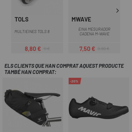
TOLS
MWAVE
E
EINA MESURADOR
MULTIEINES TOLS 8
CADENA M-WAVE
8,80 €
7,50 €
11 €
9,90 €
Preu
Preu regular
Preu
Preu regular
ELS CLIENTS QUE HAN COMPRAT AQUEST PRODUCTE
TAMBÉ HAN COMPRAT:
-20%