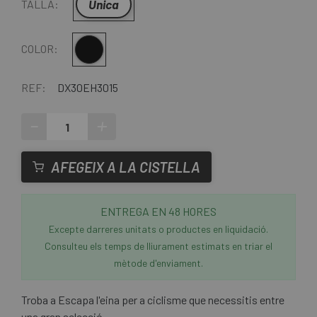
Única
TALLA:
Negre
COLOR:
REF:
DX30EH3015
-
+
AFEGEIX A LA CISTELLA
ENTREGA EN 48 HORES
Excepte darreres unitats o productes en liquidació.
Consulteu els temps de lliurament estimats en triar el
mètode d'enviament.
Troba a Escapa l'eina per a ciclisme que necessitis entre
una gran selecció.