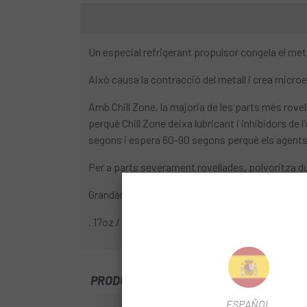
Un especial refrigerant propulsor congela el met
Això causa la contracció del metall i crea micro
Amb Chill Zone, la majoria de les parts més rove
perquè Chill Zone deixa lubricant i inhibidors de 
segons i espera 60-90 segons perquè els agents 
Per a parts severament rovellades, polvoritza 
Grandària:
. 17oz / 500ml
PRODUCTOS SIMILARES
-15%
ESPAÑOL