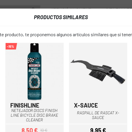
ATENCIÓ AL CLIENT
CITA TALLE
PRODUCTOS SIMILARES
PONENTS
RODES
ACCESSORIS
VESTUARI
 producto, te proponemos algunos artículos similares que sí ten
-15%
TEJADOR TREU ÒXID FINISH LINE CHILL ZONE
NETEJADOR
favorite_border
FINISH LINE
6 €
PREU:
17,99 €
FINISHLINE
X-SAUCE
Multi
NETEJADOR DISCS FINISH
RASPALL DE RASCAT X-
LINE BICYCLE DISC BRAKE
500ml
TALLA:
SAUCE
CLEANER
8,50 €
9,95 €
10 €