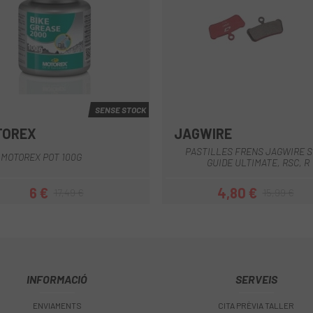
SENSE STOCK
TOREX
JAGWIRE
Multi
Vermell
PASTILLES FRENS JAGWIRE 
 MOTOREX POT 100G
GUIDE ULTIMATE, RSC, R
6 €
4,80 €
17,49 €
15,99 €
Preu
Preu regular
Preu
Preu regular
INFORMACIÓ
SERVEIS
ENVIAMENTS
CITA PRÈVIA TALLER