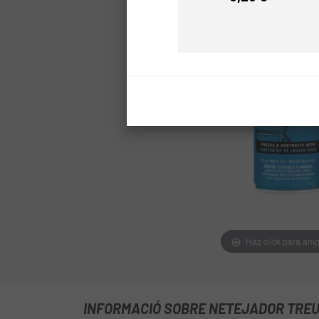
Preu
Haz click para amp
INFORMACIÓ SOBRE NETEJADOR TREU Ò