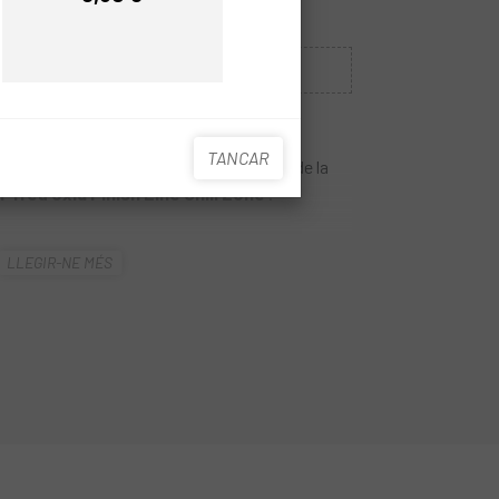
Preu
Sense Stock
QUAN ESTIGUI DISPONIBLE
TANCAR
treure l'òxid de la cadena o d'altres parts de la
 Treu òxid Finish Line Chill Zone
.
inish Line Chill Zone
la majoria de les parts
LLEGIR-NE MÉS
ament el seu total funcionament. Després de
cal cap lubricació perquè Chill Zone deixa
er protegir les parts i prevenir una futura
 la part rovellada durant 10-20 segons i espera
trenquin l'òxid.