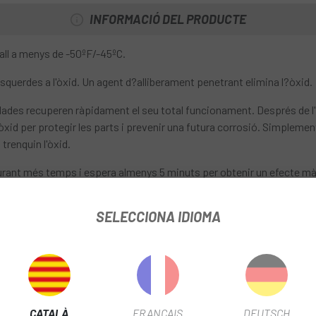
INFORMACIÓ DEL PRODUCTE
all a menys de -50ºF/-45ºC.
esquerdes a l'òxid. Un agent d?alliberament penetrant elimina l?òxid.
llades recuperen ràpidament el seu total funcionament. Després de l'a
l'òxid per protegir les parts i prevenir una futura corrosió. Simplemen
trenquin l'òxid.
durant més temps i espera almenys 5 minuts per obtenir un efecte m
SELECCIONA IDIOMA
CATALÀ
FRANÇAIS
DEUTSCH