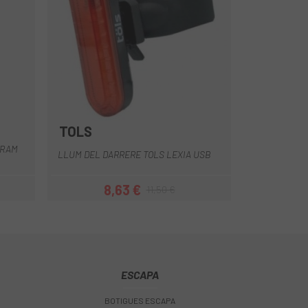
TOLS
SRAM
LLUM DEL DARRERE TOLS LEXIA USB
8,63 €
11,50 €
Preu
Preu regular
ESCAPA
BOTIGUES ESCAPA