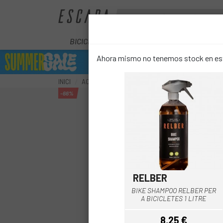
BICICLETES
ELÈCTRIQUES
COM
Ahora mismo no tenemos stock en este
INICI
ACCESSORIS
MANTENIMENT
NETEJA
NE
-66%
RELBER
BIKE SHAMPOO RELBER PER
A BICICLETES 1 LITRE
8,25 €