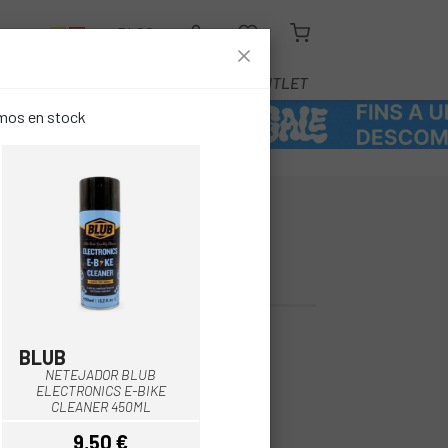
R
BLOG
EQUIPAMENT
SERVEIS
OUTLET
emos en stock
 TREU ÒXID
 CHILL ZONE
BLUB
Multi
NETEJADOR BLUB
ELECTRONICS E-BIKE
CLEANER 450ML
9,50 €