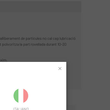
lliberament de partícules no cal cap lubricació
t polvoritza la part rovellada durant 10-20
àxim.
ITALIANO