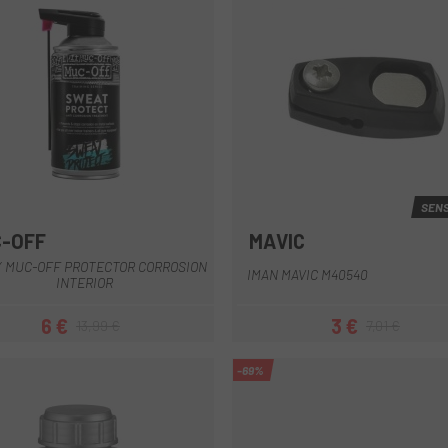
SENS
-OFF
MAVIC
Multi
Multi
 MUC-OFF PROTECTOR CORROSION
IMAN MAVIC M40540
INTERIOR
6 €
3 €
13,99 €
7,01 €
Preu
Preu regular
Preu
Preu regular
-69%