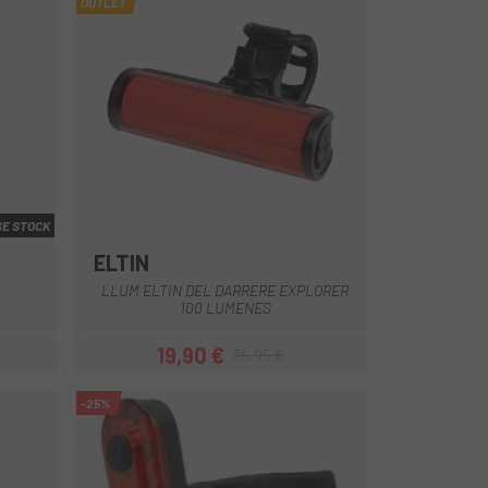
OUTLET
E STOCK
ELTIN
Negre
LLUM ELTIN DEL DARRERE EXPLORER
100 LUMENES
19,90 €
36,95 €
Preu
Preu regular
-25%