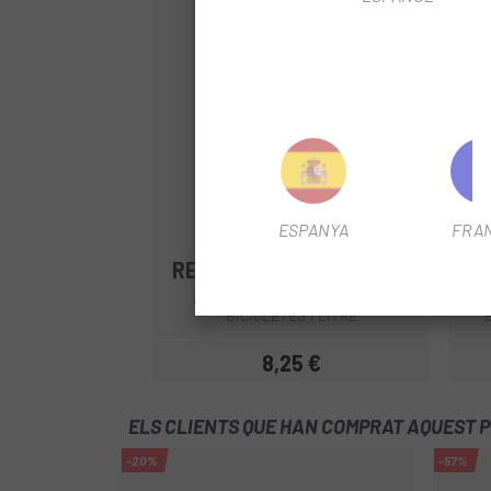
ESPANYA
FRA
RELBER
FI
BIKE SHAMPOO RELBER PER A
BICICLETES 1 LITRE
8,25 €
Preu
ELS CLIENTS QUE HAN COMPRAT AQUEST 
-20%
-57%