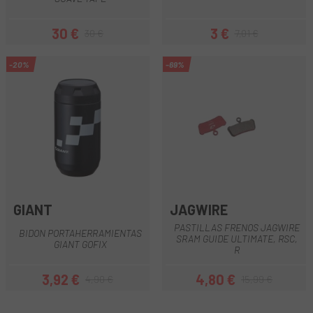
30 €
3 €
30 €
7,01 €
Precio
Precio regular
Precio
Precio regular
-20%
-69%
GIANT
JAGWIRE
PASTILLAS FRENOS JAGWIRE
BIDON PORTAHERRAMIENTAS
SRAM GUIDE ULTIMATE, RSC,
GIANT GOFIX
R
3,92 €
4,80 €
4,90 €
15,99 €
Precio
Precio regular
Precio
Precio regular