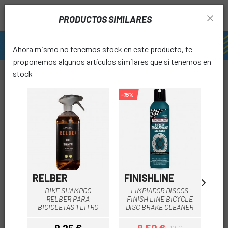
PRODUCTOS SIMILARES
Ahora mismo no tenemos stock en este producto, te
proponemos algunos artículos similares que sí tenemos en
stock
-66%
-15%
favori
RELBER
FINISHLINE
X-
BIKE SHAMPOO
LIMPIADOR DISCOS
CE
RELBER PARA
FINISH LINE BICYCLE
BICICLETAS 1 LITRO
DISC BRAKE CLEANER