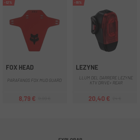
-12%
-15%
FOX HEAD
LEZYNE
LLUM DEL DARRERE LEZYNE
PARAFANGS FOX MUD GUARD
KTV DRIVE+ REAR
8,79 €
20,40 €
9,99 €
24 €
Preu
Preu regular
Preu
Preu regular
EXPLORAR