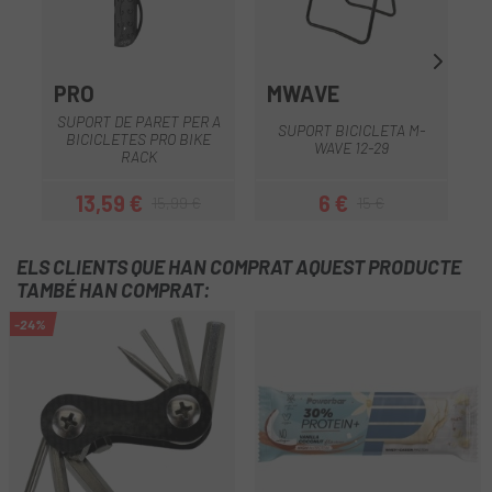
PRO
MWAVE
SUPORT DE PARET PER A
SUPORT BICICLETA M-
BICICLETES PRO BIKE
WAVE 12-29
RACK
13,59 €
6 €
15,99 €
15 €
Preu
Preu regular
Preu
Preu regular
ELS CLIENTS QUE HAN COMPRAT AQUEST PRODUCTE
TAMBÉ HAN COMPRAT:
-24%