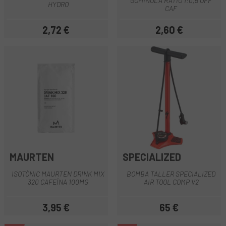
GOMINOLA RÀTIO 1:0,5 OFF
HYDRO
CAF
2,72 €
2,60 €
Preu
Preu
MAURTEN
SPECIALIZED
ISOTÒNIC MAURTEN DRINK MIX
BOMBA TALLER SPECIALIZED
320 CAFEÏNA 100MG
AIR TOOL COMP V2
3,95 €
65 €
Preu
Preu