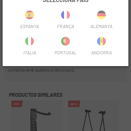
a més seguretat.
AVANTATGES:
- Protegeix la teva bicicleta: En evitar que la bicicleta es
ESPANYA
FRANÇA
ALEMANYA
recolzi a terra, es redueixen els riscos de raigs i danys.
- Organització: Mantingues la teva bicicleta ordenada ia
mà.
ITÀLIA
PORTUGAL
ANDORRA
- Disseny atractiu: El disseny minimalista i elegant
combina amb qualsevol decoració.
PRODUCTOS SIMILARES
-15%
-60%