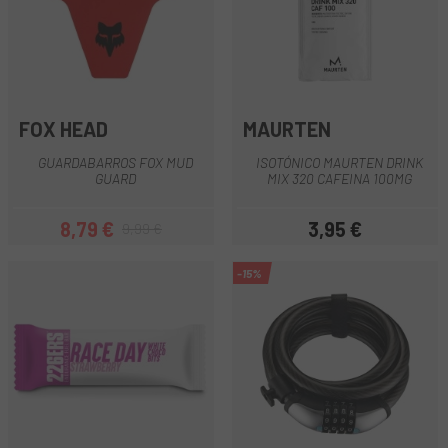
FOX HEAD
MAURTEN
GUARDABARROS FOX MUD
ISOTÓNICO MAURTEN DRINK
GUARD
MIX 320 CAFEINA 100MG
8,79 €
3,95 €
9,99 €
Precio
Precio regular
Precio
-15%