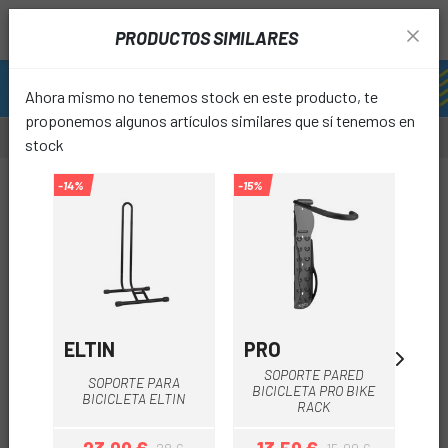
PRODUCTOS SIMILARES
Ahora mismo no tenemos stock en este producto, te
proponemos algunos artículos similares que sí tenemos en
stock
-14%
-15%
-60%
favori
ELTIN
PRO
M
SOPORTE PARED
SOPORTE PARA
SO
BICICLETA PRO BIKE
BICICLETA ELTIN
RACK