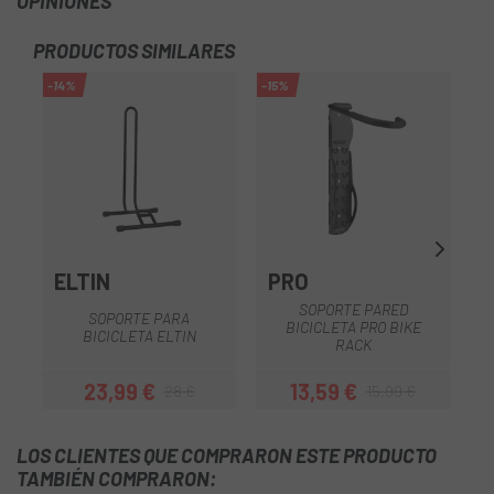
OPINIONES
PRODUCTOS SIMILARES
-14%
-15%
-6
ELTIN
PRO
SOPORTE PARED
SOPORTE PARA
BICICLETA PRO BIKE
BICICLETA ELTIN
RACK
23,99 €
13,59 €
28 €
15,99 €
Precio
Precio regular
Precio
Precio regular
LOS CLIENTES QUE COMPRARON ESTE PRODUCTO
TAMBIÉN COMPRARON: