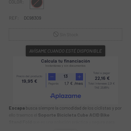
Negro
COLOR:
REF:
DC98309
Sin Stock
AVÍSAME CUANDO ESTÉ DISPONIBLE
Escapa
busca siempre la comodidad de los ciclistas y por
ello traemos el
Soporte Bicicleta Cube ACID Bike
Stand Fold
que es una solución práctica y segura para
guardar tu bicicleta. Su diseño plegable y estable, junto