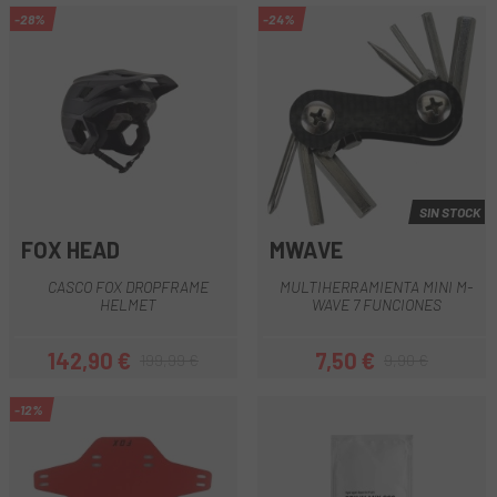
-28%
-24%
SIN STOCK
FOX HEAD
MWAVE
CASCO FOX DROPFRAME
MULTIHERRAMIENTA MINI M-
HELMET
WAVE 7 FUNCIONES
142,90 €
7,50 €
199,99 €
9,90 €
Precio
Precio regular
Precio
Precio regular
-12%