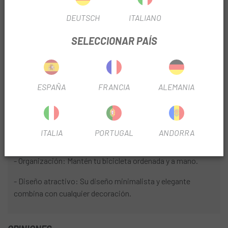
- Plegable: Se pliega fácilmente para facilitar su
DEUTSCH
ITALIANO
almacenamiento cuando no está en uso.
SELECCIONAR PAÍS
- Estabilidad: Cuenta con pies antideslizantes que
garantizan una sujeción firme de la bicicleta.
- Fijación al suelo: Se puede fijar al suelo de forma discreta
ESPAÑA
FRANCIA
ALEMANIA
para mayor seguridad.
VENTAJAS:
- Protege tu bicicleta: Al evitar que la bicicleta se apoye en
ITALIA
PORTUGAL
ANDORRA
el suelo, se reducen los riesgos de rayones y daños.
- Organización: Mantén tu bicicleta ordenada y a mano.
- Diseño atractivo: Su diseño minimalista y elegante
combina con cualquier decoración.