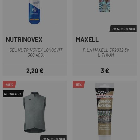
SENSE STOCK
NUTRINOVEX
MAXELL
GEL NUTRINOVEX LONGOVIT
PILA MAXELL CR2032 3V
360 40G.
LITHIUM
2,20 €
3 €
Preu
Preu
-40%
-15%
REBAIXES
SENSE STOCK