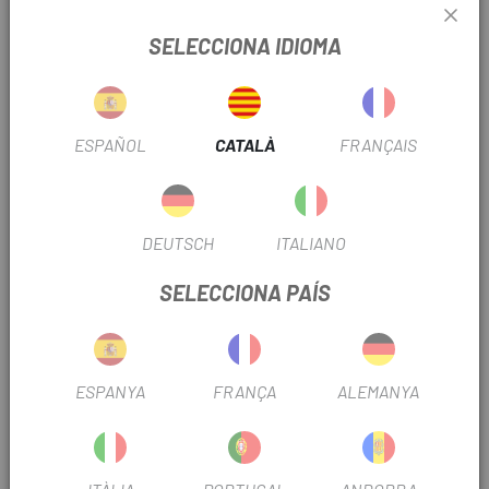
Pes: 45g
SELECCIONA IDIOMA
Amb Cafeïna
Sabor: Lollipop
ESPAÑOL
CATALÀ
FRANÇAIS
Calories: 151 Kal / Unitat
Lliure de Gluten
DEUTSCH
ITALIANO
Sense Lactosa
SELECCIONA PAÍS
Lliure d'oli de Palma
100% Vegà
ESPANYA
FRANÇA
ALEMANYA
PRODUCTOS SIMILARES