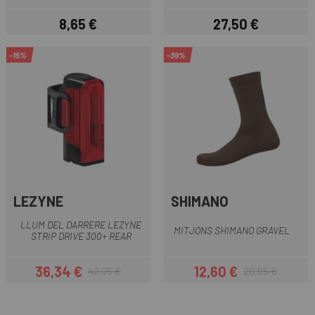
8,65 €
27,50 €
Preu
Preu
-15%
-39%
LEZYNE
SHIMANO
LLUM DEL DARRERE LEZYNE
MITJONS SHIMANO GRAVEL
STRIP DRIVE 300+ REAR
36,34 €
12,60 €
42,75 €
20,95 €
Preu
Preu regular
Preu
Preu regular