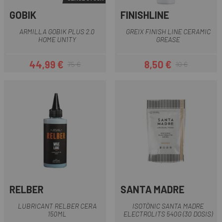
GOBIK
FINISHLINE
ARMILLA GOBIK PLUS 2.0
GREIX FINISH LINE CERAMIC
HOME UN1TY
GREASE
44,99 €
8,50 €
75 €
10 €
Preu
Preu regular
Preu
Preu regular
RELBER
SANTA MADRE
LUBRICANT RELBER CERA
ISOTÒNIC SANTA MADRE
150ML
ELECTROLITS 540G (30 DOSIS)