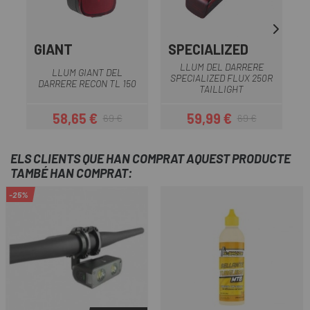
GIANT
SPECIALIZED
S
LLUM DEL DARRERE
LLUM GIANT DEL
SPECIALIZED FLUX 250R
S
DARRERE RECON TL 150
TAILLIGHT
58,65 €
59,99 €
69 €
69 €
Preu
Preu regular
Preu
Preu regular
ELS CLIENTS QUE HAN COMPRAT AQUEST PRODUCTE
TAMBÉ HAN COMPRAT:
-25%