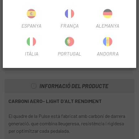
Nº PLATS
2
ESPANYA
FRANÇA
ALEMANYA
TIJA TELESCÒPICA
No
PERFIL LLANTA
45mm
ITÀLIA
PORTUGAL
ANDORRA
DIÁMETRO DISCO
160/140mm
INFORMACIÓ DEL PRODUCTE
CARBONI AERO- LIGHT D'ALT RENDIMENT
El quadre de la Pulse està fabricat amb carboni de darrera
generació, que combina lleugeresa, resistència i rigidesa
per optimitzar cada pedalada.