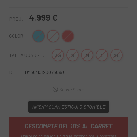
4.999 €
PREU:
Blau
Blanc-Blau
Vermell
COLOR:
XS
S
M
L
XL
TALLA QUADRE:
REF:
DY38MG12007309J
Sense Stock
AVISA'M QUAN ESTIGUI DISPONIBLE
DESCOMPTE DEL 10% AL CARRET
Oferta no acumulable a altres promocions.
Condicions