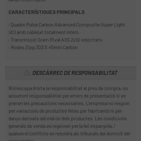
CARACTERÍSTIQUES PRINCIPALS
· Quadre Pulse Carbon Advanced Composite Super Light
UCI amb cablejat totalment intern
· Transmissió Sram Rival AXS 2x12 velocitats
· Rodes Zipp 303 S 45mm Carbon
DESCÀRREC DE RESPONSABILITAT
Biciescapa limita la responsabilitat al preu de compra, no
assumint responsabilitat per errors de presentació si es
prenen les precaucions necessàries. L'empresa no respon
per variacions de productes fetes per fabricants ni per
danys derivats del mal ús dels productes. Les condicions
generals de venda es regeixen per la llei espanyola, i
qualsevol conflicte es resoldrà als tribunals del domicili del
consumidor.