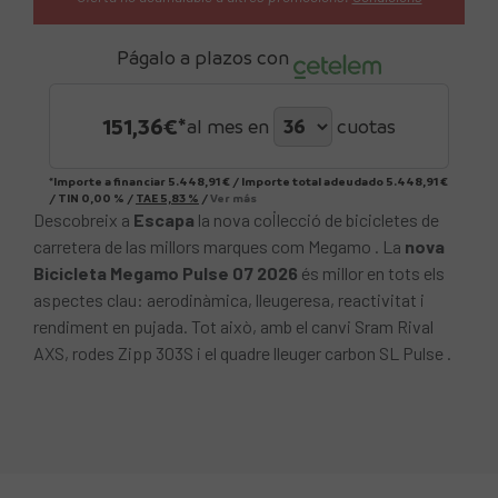
Págalo a plazos con
151,36
€*
al mes en
cuotas
*Importe a financiar
5.448,91 €
/
Importe total adeudado
5.448,91 €
/
TIN
0,00 %
/
TAE
5,83 %
/
Ver más
Descobreix a
Escapa
la nova col·lecció de bicicletes de
carretera de las millors marques com Megamo . La
nova
Bicicleta Megamo Pulse 07 2026
és millor en tots els
aspectes clau: aerodinàmica, lleugeresa, reactivitat i
rendiment en pujada. Tot això, amb el canvi Sram Rival
AXS, rodes Zipp 303S i el quadre lleuger carbon SL Pulse .