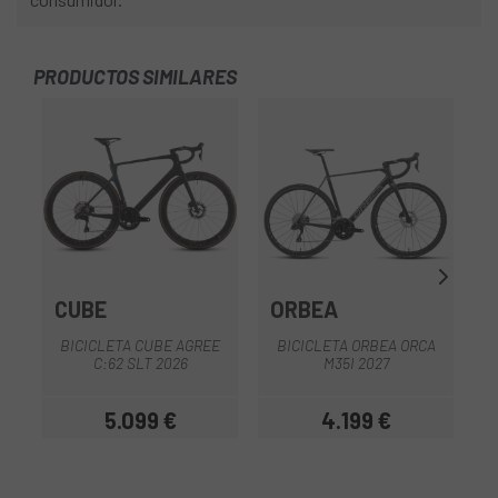
PRODUCTOS SIMILARES
-2
OU
CUBE
ORBEA
BICICLETA CUBE AGREE
BICICLETA ORBEA ORCA
C:62 SLT 2026
M35I 2027
5.099 €
4.199 €
Preu
Preu