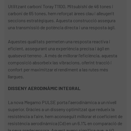
Utilitzant carboni Toray T1100, Mitsubishi de 46 tones i
carboni de 65 tones, hem reforçat àrees clau i alleugerit
seccions estratègiques. Aquesta construcció assegura
una transmissió de potència directa i una resposta àgil.
Aquestes qualitats permeten una resposta reactiva i
eficient, assegurant una experiència precisa i àgil en
qualsevol terreno . A més de millorar l'eficiència, aquesta
composició absorbeix las vibracions, oferint tracció i
confort per maximitzar el rendiment a las rutes més
llargues.
DISSENY AERODINÀMIC INTEGRAL
La nova Megamo PULSE porta l'aerodinàmica a un nivell
superior. Gràcies a un disseny optimitzat que redueix la
resistència a l'aire, hem aconseguit millorar el coeficient de
resistència aerodinàmica (Cd) en un 6.1% en comparació de
la seva predecessora. Aquest avenç significa que, a 40