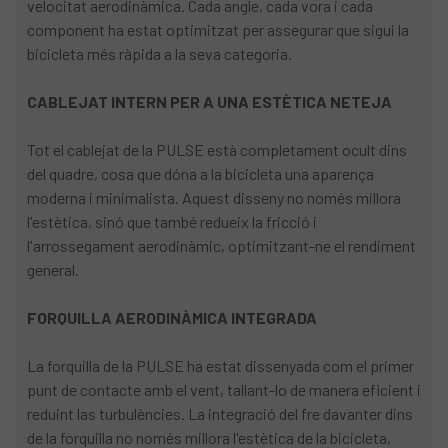
velocitat aerodinàmica. Cada angle, cada vora i cada
component ha estat optimitzat per assegurar que sigui la
bicicleta més ràpida a la seva categoria.
CABLEJAT INTERN PER A UNA ESTÈTICA NETEJA
Tot el cablejat de la PULSE està completament ocult dins
del quadre, cosa que dóna a la bicicleta una aparença
moderna i minimalista. Aquest disseny no només millora
l'estètica, sinó que també redueix la fricció i
l'arrossegament aerodinàmic, optimitzant-ne el rendiment
general.
FORQUILLA AERODINÀMICA INTEGRADA
La forquilla de la PULSE ha estat dissenyada com el primer
punt de contacte amb el vent, tallant-lo de manera eficient i
reduint las turbulències. La integració del fre davanter dins
de la forquilla no només millora l'estètica de la bicicleta,