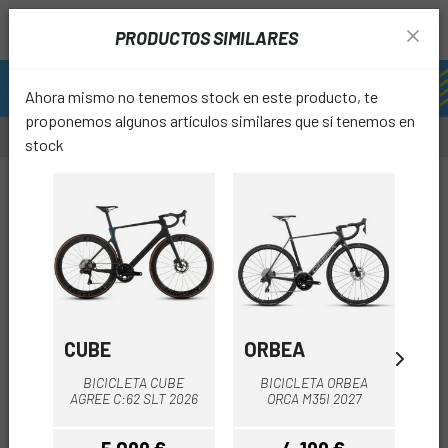
PRODUCTOS SIMILARES
Ahora mismo no tenemos stock en este producto, te
proponemos algunos artículos similares que sí tenemos en
stock
-22%
OUTL
favori
CUBE
ORBEA
M
BICICLETA CUBE
BICICLETA ORBEA
B
AGREE C:62 SLT 2026
ORCA M35I 2027
R