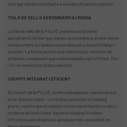
sinó que també contribueix a una aerodinàmica superior.
TIULA DE SELLÓ AERODINÀMICA I RÍGIDA
La tija de selló de la PULSE presenta un disseny
aerodinàmic refinat que redueix la resistència al vent sense
comprometre la rigidesa necessària per a esprints llargs i
potents. La forma permet una transmissió constant de
potència, assegurant que cada pedalada sigui eficient, fins
i tot en condicions d'alta velocitat.
COCKPIT INTEGRAT I EFICIENT
El cockpit de la PULSE combina lleugeresa i aerodinàmica
en un disseny ergon . La rigidesa garanteix un maneig
precís, mentre que el cablejat intern manté l'estètica neta i
moderna de la bicicleta. Aquesta integració millora
l'eficiència aerodinàmica i assegura més comoditat en
llargs recorreguts.