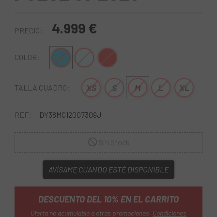
4.999 €
PRECIO:
Azul
Blanco-Azul
Rojo
COLOR:
XS
S
M
L
XL
TALLA CUADRO:
REF:
DY38MG12007309J
Sin Stock
AVÍSAME CUANDO ESTÉ DISPONIBLE
DESCUENTO DEL 10% EN EL CARRITO
Oferta no acumulable a otras promociones.
Condiciones