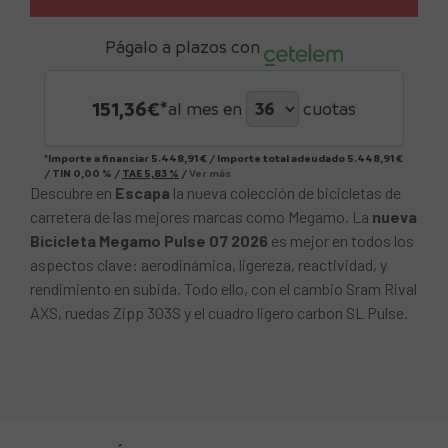
Págalo a plazos con
151,36
€*
al mes en
cuotas
*Importe a financiar
5.448,91 €
/
Importe total adeudado
5.448,91 €
/
TIN
0,00 %
/
TAE
5,83 %
/
Ver más
Descubre en
Escapa
la nueva colección de bicicletas de
carretera de las mejores marcas como Megamo. La
nueva
Bicicleta Megamo Pulse 07 2026
es mejor en todos los
aspectos clave: aerodinámica, ligereza, reactividad, y
rendimiento en subida. Todo ello, con el cambio Sram Rival
AXS, ruedas Zipp 303S y el cuadro ligero carbon SL Pulse.