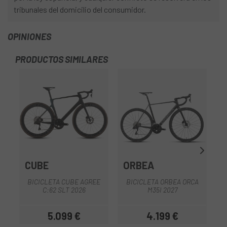
tribunales del domicilio del consumidor.
OPINIONES
PRODUCTOS SIMILARES
-2
OU
CUBE
ORBEA
BICICLETA CUBE AGREE
BICICLETA ORBEA ORCA
C:62 SLT 2026
M35I 2027
5.099 €
4.199 €
Precio
Precio