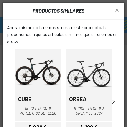
PRODUCTOS SIMILARES
Ahora mismo no tenemos stock en este producto, te
proponemos algunos artículos similares que sí tenemos en
stock
-22%
OUTL
favori
CUBE
ORBEA
M
BICICLETA CUBE
BICICLETA ORBEA
B
AGREE C:62 SLT 2026
ORCA M35I 2027
R