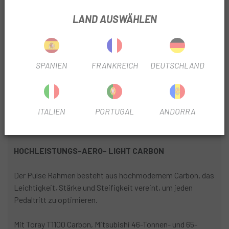
NR. PLATTEN
2
LAND AUSWÄHLEN
-TELESKOPPFOSTEN
NEIN
FELGENPROFILFILTER
45mm
SPANIEN
FRANKREICH
DEUTSCHLAND
DURCHMESSER DER SCHEIBE
160/140 mm
ITALIEN
PORTUGAL
ANDORRA
PRODUKTINFORMATION
HOCHLEISTUNGS-AERO- LIGHT CARBON
Der Pulse Rahmen besteht aus hochmodernem Carbon, das
Leichtigkeit, Stärke und Steifigkeit vereint, um jeden
Pedaltritt zu optimieren.
Mit Toray T1100 Carbon, Mitsubishi 46-Tonnen- und 65-