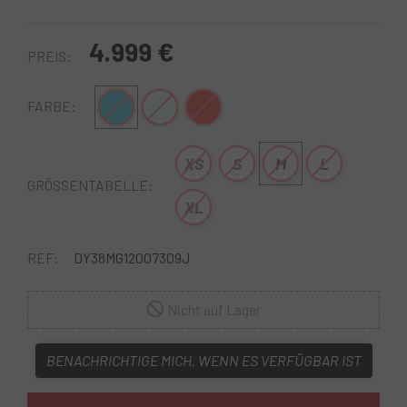
4.999 €
PREIS:
Blau
weiß Blau
Rot
FARBE:
XS
S
M
L
GRÖSSENTABELLE:
XL
REF:
DY38MG12007309J
Nicht auf Lager
BENACHRICHTIGE MICH, WENN ES VERFÜGBAR IST