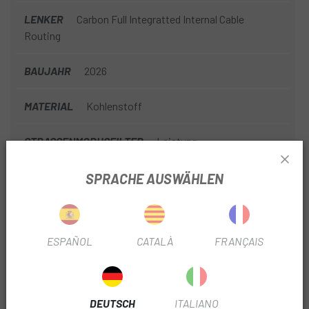
LENKER
Carbon Full Integratted Internal Cable
Routing
BAUJAHR
2026
MATERIAL
Kohlenstoff
STRASSENMODUSFILTER
Leistung
ART DER BREMBSEN
Scheibe
SPRACHE AUSWÄHLEN
DURCHMESSER
700
ESPAÑOL
CATALÀ
FRANÇAIS
NR. RITZEL
12V
GETRIEBE TYP
Elektronik
DEUTSCH
ITALIANO