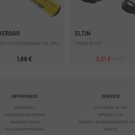
WERBAR
ELTIN
Gris
Negre
Daurat
Vermel
SI LÍQUID POWERBAR VIAL 25ML.
TIMBRE ELTIN
1,69 €
3,01 €
3,75 €
Preu
Preu
Preu regular
INFORMACIÓ
SERVEIS
ENVIAMENTS
CITA PRÈVIA TALLER
CONDICIONS DE COMPRA
MAPA DEL LLOC
PAGAMENT SEGUR
APUNTA'T JA I ACONSEGUEIX EL MI
POLÍTICA DE PRIVACITAT
TRACTE