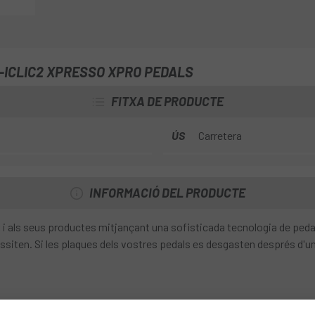
C-ICLIC2 XPRESSO XPRO PEDALS
FITXA DE PRODUCTE
ÚS
Carretera
INFORMACIÓ DEL PRODUCTE
x i als seus productes mitjançant una sofisticada tecnologia de peda
essiten. Si les plaques dels vostres pedals es desgasten després d'un