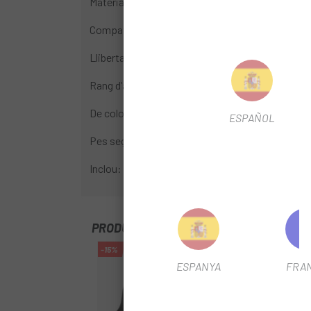
Material: Plàstic
Compatibilitat: Pedals TIME Iclic / Iclic2 / Xpre
Llibertat de moviment: al llarg de l'eix del pedal +
Rang dʻajust: 12 mm (al llarg de la direcció de ma
De color negre
ESPAÑOL
Pes segons fabricant: 85g
Inclou: 1 parell de plaques de pedal Time i el mate
PRODUCTOS SIMILARES
-15%
ESPANYA
FRA