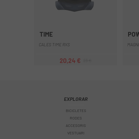
TIME
PO
Multi
CALES TIME RXS
MAGNE
20,24 €
23 €
Preu
Preu regular
EXPLORAR
BICICLETES
RODES
ACCESORIS
VESTUARI