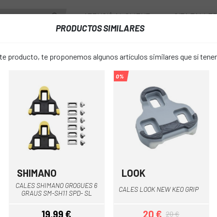
ATENCIÓ AL CLIENT
CITA TALLE
PRODUCTOS SIMILARES
PONENTS
RODES
ACCESSORIS
VESTUARI
 producto, te proponemos algunos artículos similares que sí ten
0%
CALES TIME ICLIC-ICLIC2 XPRESSO XPRO PEDALS
CALES TIME 
favorite_border
XPRESSO X
17,60 €
PREU:
20,00 
SHIMANO
LOOK
Groc-Negre
Gris
Negre
Vermell
CALES SHIMANO GROGUES 6
CALES LOOK NEW KEO GRIP
Gris negro
COLOR:
GRAUS SM-SH11 SPD- SL
19,99 €
20 €
20 €