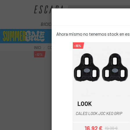
BICICLETES
ELÈCTRIQUES
COM
Ahora mismo no tenemos stock en este
-15%
INICI
COMPONENTS
PEDALS
CALES CARRETERA
-12%
LOOK
Gris
Negre
Vermell
CALES LOOK JOC KEO GRIP
16,92 €
19,90 €