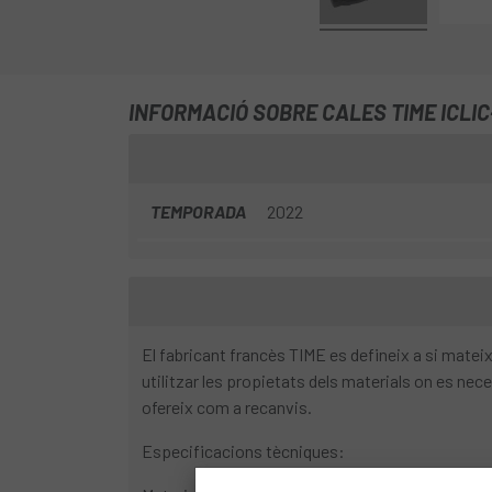
INFORMACIÓ SOBRE CALES TIME ICLI
TEMPORADA
2022
El fabricant francès TIME es defineix a si matei
utilitzar les propietats dels materials on es nec
ofereix com a recanvis.
Especificacions tècniques: