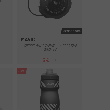
SENSE STOCK
MAVIC
Multi
CIERRE MAVIC ZAPATILLA ERGO DIAL
30CM NE
5 €
10 €
Preu
Preu regular
-15%