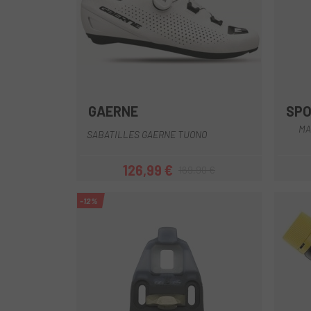
GAERNE
SPO
Blanc
MA
SABATILLES GAERNE TUONO
126,99 €
169,90 €
Preu
Preu regular
-12%