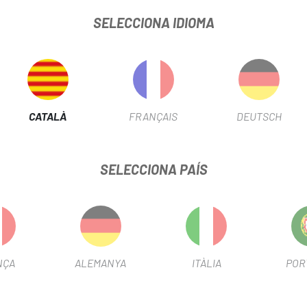
SELECCIONA IDIOMA
sso / Xpro
/- 0 mm / rotació del taló +/- 0°
rxa)
CATALÀ
FRANÇAIS
DEUTSCH
rial de fixació
SELECCIONA PAÍS
0%
NÇA
ALEMANYA
ITÀLIA
POR