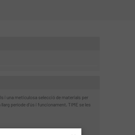
ls i una meticulosa selecció de materials per
 llarg període d'ús i funcionament, TIME se les