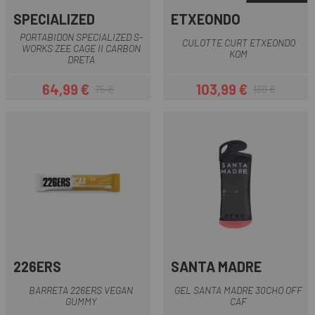
SPECIALIZED
ETXEONDO
PORTABIDON SPECIALIZED S-
CULOTTE CURT ETXEONDO
WORKS ZEE CAGE II CARBON
KOM
DRETA
64,99 €
103,99 €
75 €
139 €
Preu
Preu regular
Preu
Preu regular
226ERS
SANTA MADRE
BARRETA 226ERS VEGAN
GEL SANTA MADRE 30CHO OFF
GUMMY
CAF