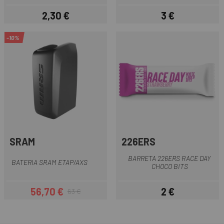
2,30 €
3 €
Preu
Preu
-10%
SRAM
226ERS
BARRETA 226ERS RACE DAY
BATERIA SRAM ETAP/AXS
CHOCO BITS
56,70 €
2 €
63 €
Preu
Preu regular
Preu