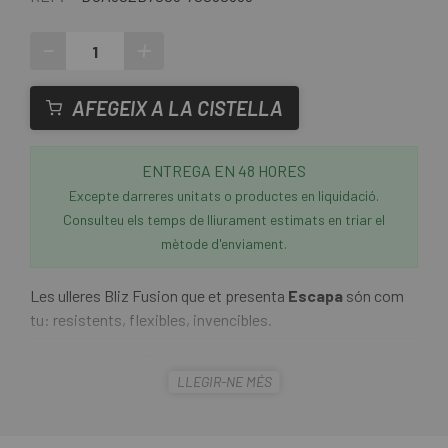
-
+
AFEGEIX A LA CISTELLA
ENTREGA EN 48 HORES
Excepte darreres unitats o productes en liquidació.
Consulteu els temps de lliurament estimats en triar el
mètode d'enviament.
Les ulleres Bliz Fusion que et presenta
Escapa
són com
tu: resistents, flexibles, invencibles.
Les
Ulleres Bliz Fusion Matt Black/Smoke w Blue
LLEGIR-NE MÉS
multi
són un model únic, tècnicament avançat i totalment
personalitzable. De pes lleuger i amb tecnologia Jawbone
de marc inferior desmuntable. Tant el suport nasal com les