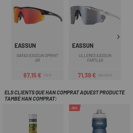
EASSUN
EASSUN
GAFAS EASSUN SPRINT
ULLERES EASSUN
GR
FARTLEK
67,15 €
71,39 €
79 €
86,90 €
Preu
Preu regular
Preu
Preu regular
ELS CLIENTS QUE HAN COMPRAT AQUEST PRODUCTE
TAMBÉ HAN COMPRAT:
-15%