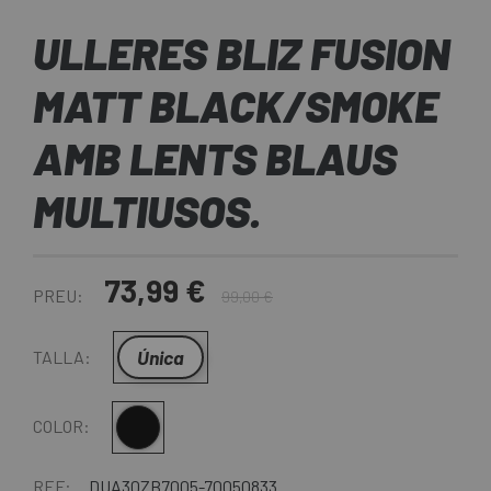
ULLERES BLIZ FUSION
MATT BLACK/SMOKE
AMB LENTS BLAUS
MULTIUSOS.
73,99 €
PREU:
99,00 €
Única
TALLA:
Negre Mate
COLOR:
REF:
DUA30ZB7005-70050833