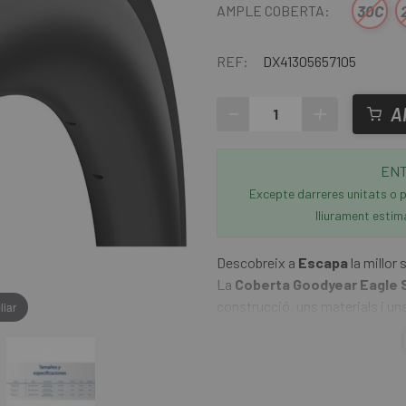
30C
AMPLE COBERTA:
REF:
DX41305657105
-
+
A
ENT
Excepte darreres unitats o p
lliurament estim
Descobreix a
Escapa
la millor
La
Coberta Goodyear Eagle 
construcció, uns materials i una
liar
disseny equilibra una subjecció 
L´Eagle Sport presenta una cons