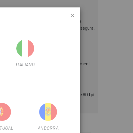
fineix la norma ISO 4223-1.
 La càmera té dos propòsits; mantenint la
 ajudar a mantenir-lo al seu lloc de manera segura.
ció fiable i una baixa resistència al rodament
ITALIANO
na durabilitat duradora. Una carcassa de 60 tpi
TUGAL
ANDORRA