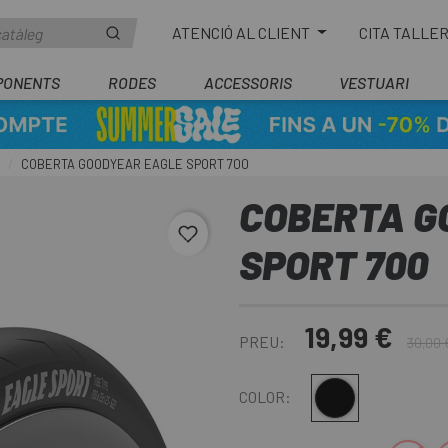
ATENCIÓ AL CLIENT
CITA TALLE
PONENTS
RODES
ACCESSORIS
VESTUARI
COBERTA GOODYEAR EAGLE SPORT 700
COBERTA G
favorite_border
SPORT 700
19,99 €
PREU:
30,00 
Negre
COLOR: