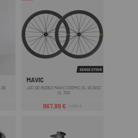
SENSE STOCK
MAVIC
Negre
 DE
JOC DE RODES MAVIC COSMIC SL 45 DISC
CL 700
967,99 €
1.489 €
Preu
Preu regular