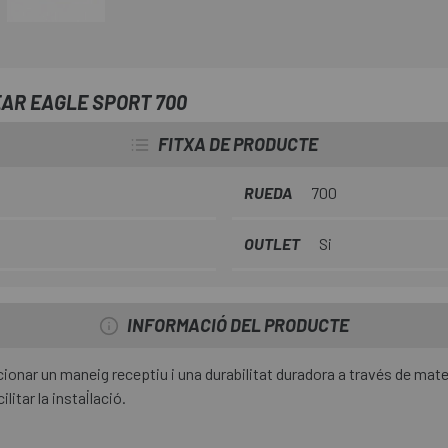
primer nivell. Dissenyat per equi
durabilitat robusta, Eagle Sport
cada gir en un paquet econòmic
AR EAGLE SPORT 700
FITXA DE PRODUCTE
RUEDA
700
OUTLET
Si
INFORMACIÓ DEL PRODUCTE
cionar un maneig receptiu i una durabilitat duradora a través de m
itar la instal·lació.