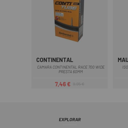
CONTINENTAL
MA
CAMARA CONTINENTAL RACE 700 WIDE
IS
PRESTA 60MM
7,46 €
9,95 €
Preu
Preu regular
EXPLORAR