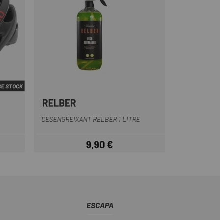
E STOCK
RELBER
mell
Groc
DESENGREIXANT RELBER 1 LITRE
9,90 €
Preu
ESCAPA