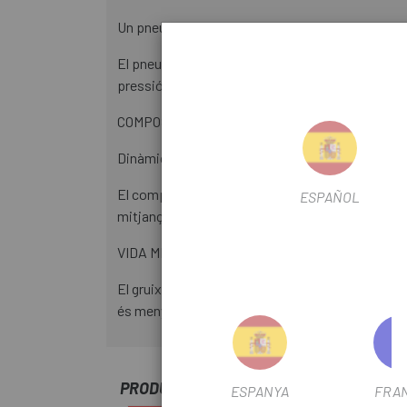
Un pneumàtic de coberta que només funciona amb 
El pneumàtic de bicicleta històricament estànda
pressió d'inflat i proporcionant pressió física so
COMPOST
Dinàmic: Pas
El compost Dynamic:Pace es va desenvolupar per m
ESPAÑOL
mitjançant l'ús de sílice i additius de reforç.
VIDA MÉS LLARGA
El gruix més gran de la tapa de la banda de ro
és menys propensa a talls i danys per abrasió i
PRODUCTOS SIMILARES
ESPANYA
FRA