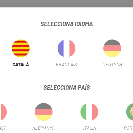
una cambra d'aire per mantenir la pressió d'inflat segons el que de
rd es basa en lús duna càmera daire per mantenir la pressió dinflat.
SELECCIONA IDIOMA
bre el taló del pneumàtic contra el ganxo del rin i la paret lateral per
illorar la resistència a les punxades i, alhora, mantenir una subjec
CATALÀ
FRANÇAIS
DEUTSCH
SELECCIONA PAÍS
dament juntament amb el compost Dynamic:Pace durador proporciona u
 proporciona una conducció còmoda i duradora.
NÇA
ALEMANYA
ITÀLIA
POR