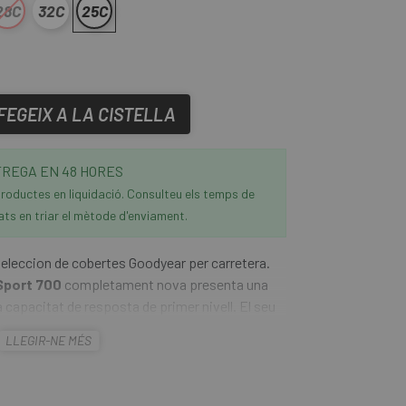
28C
32C
25C
FEGEIX A LA CISTELLA
REGA EN 48 HORES
roductes en liquidació. Consulteu els temps de
ats en triar el mètode d'enviament.
 seleccion de cobertes Goodyear per carretera.
Sport 700
completament nova presenta una
 capacitat de resposta de primer nivell. El seu
en múltiples condicions i una gran durabilitat.
LLEGIR-NE MÉS
trucció, materials i capacitat de resposta de