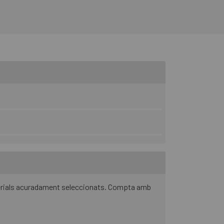
librar l'adherència en múltiples condicions i la
 ofereix una gran precisió i control cada dia a
.
aterials acuradament seleccionats. Compta amb