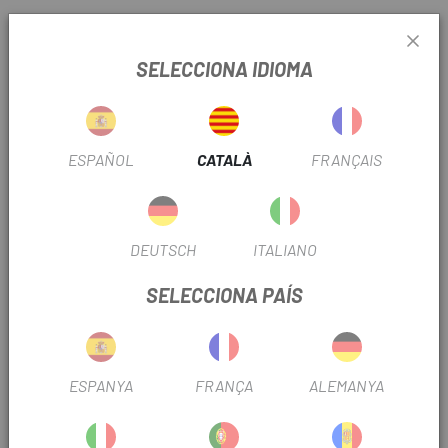
INFORMACIÓ DEL PRODUCTE
SELECCIONA IDIOMA
DETALLS
Carcassa: 60 TPI
Compte: filferro
ESPAÑOL
CATALÀ
FRANÇAIS
Compost: 60a
Protecció plana: Endurant
26x1 3/8”, psi 70-90, pes aproximat 515g
27x1 1/4”, psi 85-95, pes aproximat 545g
DEUTSCH
ITALIANO
700x24 mm, psi 100-125, pes aproximat 335 g
SELECCIONA PAÍS
700x26mm, psi 100-125, pes aproximat 360g
700x28 mm, psi 85-95, pes aproximat 420 g
700x32 mm, psi 85-95, pes aproximat 460 g
"700x35mm, psi 50-80, pes aproximat 490g
ESPANYA
FRANÇA
ALEMANYA