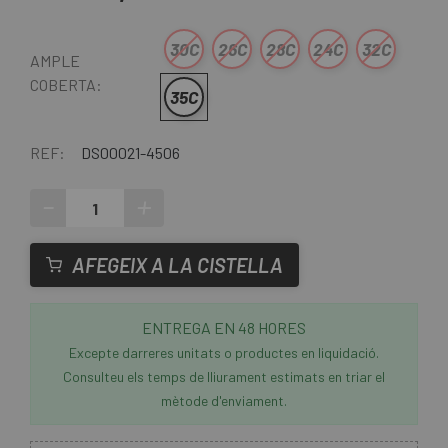
30C
26C
28C
24C
32C
AMPLE
COBERTA:
35C
REF:
DS00021-4506
-
+
AFEGEIX A LA CISTELLA
ENTREGA EN 48 HORES
Excepte darreres unitats o productes en liquidació.
Consulteu els temps de lliurament estimats en triar el
mètode d'enviament.