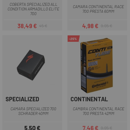
COBERTA SPECIALIZED ALL
CAMARA CONTINENTAL RACE
CONDITION ARMADILLO ELITE
700 PRESTA 60MM
700
38,49 €
4,98 €
45 €
9,95 €
Preu
Preu regular
Preu
Preu regular
-25%
SPECIALIZED
CONTINENTAL
CAMARA SPECIALIZED 700
CAMBRA CONTINENTAL RACE
SCHRADER 40MM
700 PRESTA 42MM
5,50 €
7,46 €
9,95 €