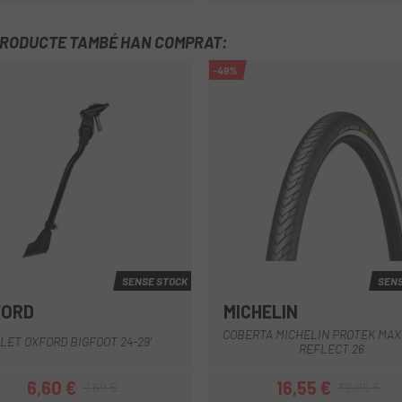
PRODUCTE TAMBÉ HAN COMPRAT:
-49%
SENSE STOCK
SENS
FORD
MICHELIN
COBERTA MICHELIN PROTEK MAX
LET OXFORD BIGFOOT 24-29'
REFLECT 26
6,60 €
16,55 €
7,69 €
32,95 €
Preu
Preu regular
Preu
Preu regular