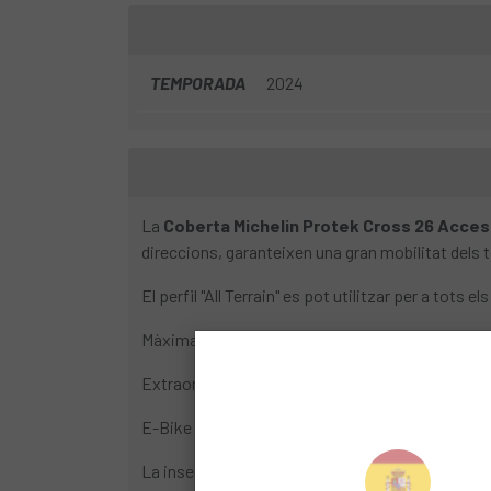
TEMPORADA
2024
La
Coberta Michelin Protek Cross 26 Acces
direccions, garanteixen una gran mobilitat dels 
El perfil "All Terrain" es pot utilitzar per a tots
Màxima mobilitat amb la màxima adherència en t
Extraordinari adherència en terrenys mullats i re
E-Bike Ready (fins a 25 km/h).
La inserció de 1mm de protecció antipunxades a