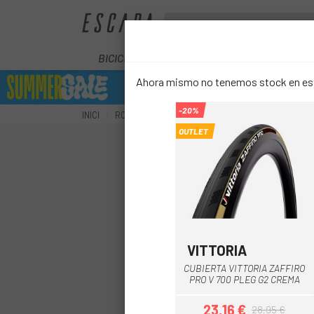
BICICLETES
ELÈCTRIQUES
COM
Ahora mismo no tenemos stock en este
-20%
INICI
RODES
COBERTES
COBERTES CARRETERA
OUTLET
VITTORIA
Negro-Marron
CUBIERTA VITTORIA ZAFFIRO
PRO V 700 PLEG G2 CREMA
23,16 €
28,95 €