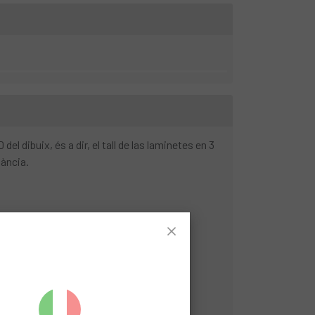
l dibuix, és a dir, el tall de las laminetes en 3
tància.