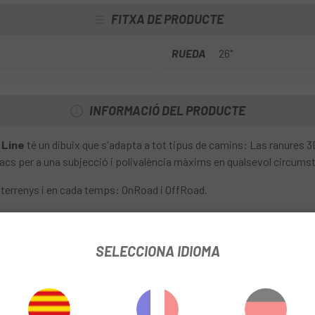
FITXA DE PRODUCTE
RUEDA
26"
INFORMACIÓ DEL PRODUCTE
 Line
té un dibuix que s'adapta a tot tipus de camins: Las ranures 3D de
tacs per a una subjecció i polivalència màxims en qualsevol circums
 els terrenys i en cada temps: OnRoad i OffRoad.
otes las condicions.
lliscosos.
SELECCIONA IDIOMA
torga una eficient protecció en tot moment.