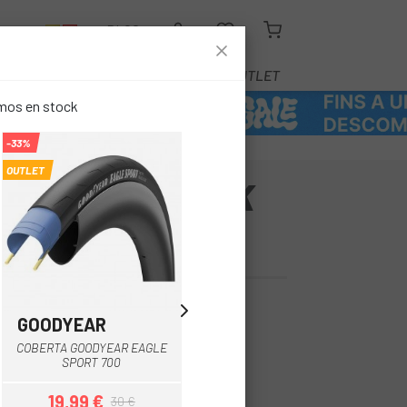
R
BLOG
EQUIPAMENT
SERVEIS
OUTLET
emos en stock
-33%
-33%
OUTLET
OUTLET
ICHELIN PROTEK
CCES LINE
GOODYEAR
GOODYEAR
Negre
COBERTA GOODYEAR EAGLE
COBERTA GOODYEAR EAGLE
SPORT 700
SPORT 700 MARRÓ
19,99 €
19,99 €
30 €
30 €