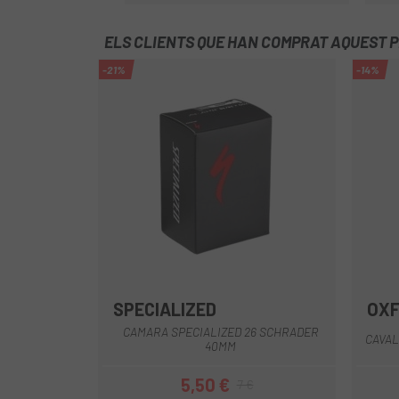
ELS CLIENTS QUE HAN COMPRAT AQUEST 
-21%
-14%
SPECIALIZED
OX
CAMARA SPECIALIZED 26 SCHRADER
CAVAL
40MM
5,50 €
7 €
Preu
Preu regular