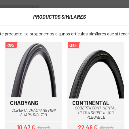
ATENCIÓ AL CLIENT
CITA TALLE
PRODUCTOS SIMILARES
PONENTS
RODES
ACCESSORIS
VESTUARI
 producto, te proponemos algunos artículos similares que sí ten
-30%
-25%
COBERTA MICHELIN PROTEK CROSS 26 ACCES LINE
COBERTA M
favorite_border
CROSS 26 A
17,95 €
PREU:
CHAOYANG
CONTINENTAL
Negre
COBERTA CONTINENTAL
COBERTA CHAOYANG MINI
ULTRA SPORT III 700
Negre
COLOR:
SHARK RIG. 700
PLEGABLE
10,47 €
22,46 €
14,95 €
29,95 €