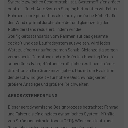
Synergie zwischen Gesamtstabilität, Systemeffizienz räder
control . Durch AeroSystem Shaping betrachten wir Fahrer,
Rahmen , cockpit und las als eine dynamische Einheit, die
den Wind optimal durchschneidet und gleichzeitig den
Rollwiderstand reduziert. Indem wir die
Steifigkeitsstandards vom Rahmen auf das gesamte
cockpit und das Laufradsystem ausweiten, wird jedes
Watt zu einem unaufhaltsamen Schub. Gleichzeitig sorgen
verbesserte Dämpfung und optimiertes Handling für ein
souveränes Fahrgefühl und ermöglichen es Ihnen, in jeder
Situation an Ihre Grenzen zu gehen. Das ist die Evolution
der Geschwindigkeit – für höhere Geschwindigkeiten,
größere Anstiege und größere Reichweiten.
AEROSYSTEMFORMUNG
Dieser aerodynamische Designprozess betrachtet Fahrrad
und Fahrer als ein einziges dynamisches System. Mithilfe
von Strömungssimulationen (CFD), Windkanaltests und
Gierwinkelanalysen untersuchen Ingenieure die