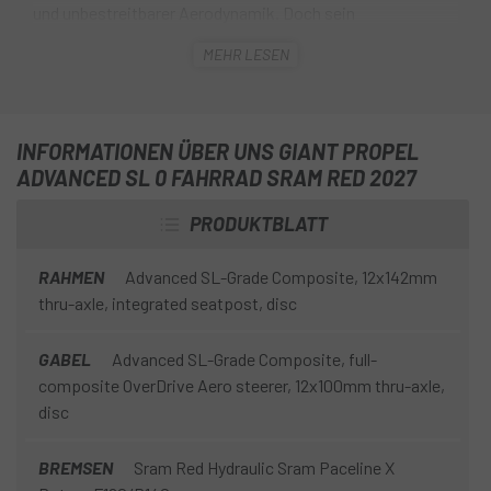
und unbestreitbarer Aerodynamik. Doch sein
Einsatzbereich reicht weit über Windkanal und
MEHR LESEN
Spitzenwettkämpfe hinaus. Das Propel der nächsten
Generation ist für den Alltag konzipiert: leichteres
Bergauffahren dank des geringeren Gewichts, müheloses
Gleiten über flache Strecken und präzises,
INFORMATIONEN ÜBER UNS GIANT PROPEL
vertrauenserweckendes Fahren auf technischen
ADVANCED SL 0 FAHRRAD SRAM RED 2027
Abfahrten.
PRODUKTBLATT
RAHMEN
Advanced SL-Grade Composite, 12x142mm
thru-axle, integrated seatpost, disc
GABEL
Advanced SL-Grade Composite, full-
composite OverDrive Aero steerer, 12x100mm thru-axle,
disc
BREMSEN
Sram Red Hydraulic Sram Paceline X