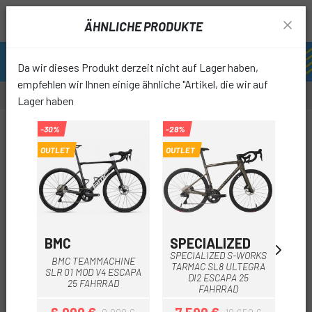
ÄHNLICHE PRODUKTE
Da wir dieses Produkt derzeit nicht auf Lager haben,
empfehlen wir Ihnen einige ähnliche "Artikel, die wir auf
Lager haben
-30%
-28%
-15%
OUTLET
OUTLET
OUTL
favori
BMC
SPECIALIZED
SP
SPECIALIZED S-WORKS
BMC TEAMMACHINE
SPE
TARMAC SL8 ULTEGRA
SLR 01 MOD V4 ESCAPA
A
DI2 ESCAPA 25
25 FAHRRAD
FAHRRAD