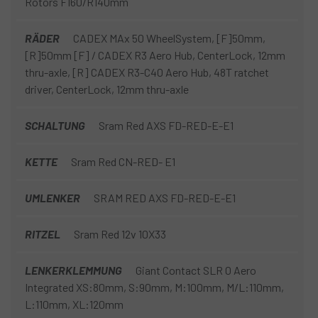
Rotors F160/R140mm
RÄDER
CADEX MAx 50 WheelSystem, [F]50mm,
[R]50mm [F] / CADEX R3 Aero Hub, CenterLock, 12mm
thru-axle, [R] CADEX R3-C40 Aero Hub, 48T ratchet
driver, CenterLock, 12mm thru-axle
SCHALTUNG
Sram Red AXS FD-RED-E-E1
KETTE
Sram Red CN-RED- E1
UMLENKER
SRAM RED AXS FD-RED-E-E1
RITZEL
Sram Red 12v 10X33
LENKERKLEMMUNG
Giant Contact SLR 0 Aero
Integrated XS:80mm, S:90mm, M:100mm, M/L:110mm,
L:110mm, XL:120mm