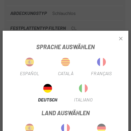
ABDECKUNGSTYP
Schlauchlos
FESTPLATTENTYP FILTERN
CL
BREITE DER BUCHSE
12x100mm
SPRACHE AUSWÄHLEN
12x142mm
FELGENPROFILFILTER
50mm
ESPAÑOL
CATALÀ
FRANÇAIS
POTENTIOMETERTYP
Pleuelstange
DURCHMESSER DER SCHEIBE
160/140 mm
DEUTSCH
ITALIANO
LAND AUSWÄHLEN
PRODUKTINFORMATION