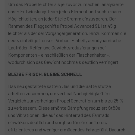
Um das Propel leichter als je zuvor zu machen, analysierte
unser Entwicklungsteam jedes Element und suchte nach
Möglichkeiten, an jeder Stelle Gramm einzusparen. Der
Rahmen des Flaggschiffs Propel Advanced SL ist 45 g
leichter als der der Vorgängergeneration. Hinzu kommen die
neue, einteilige Lenker -Vorbau-Einheit, aerodynamische
Laufräder, Reifen und Gewichtsreduzierungen bei
Komponenten – einschließlich der Flaschenhalter –,
wodurch sich das Gewicht nochmals deutlich verringert.
BLEIBE FRISCH, BLEIBE SCHNELL
Das neu gestaltete sätteln , las und die Sattelstütze
arbeiten zusammen, um vertical Nachgiebigkeit im
Vergleich zur vorherigen Propel Generation um bis zu 25 %
zu verbessern. Diese erhöhte Dämpfung reduziert Stöße
und Vibrationen, die auf das Hinterrad des Fahrrads
einwirken, deutlich und sorgt so für ein sanfteres,
effizienteres und weniger ermüdendes Fahrgefühl. Dadurch