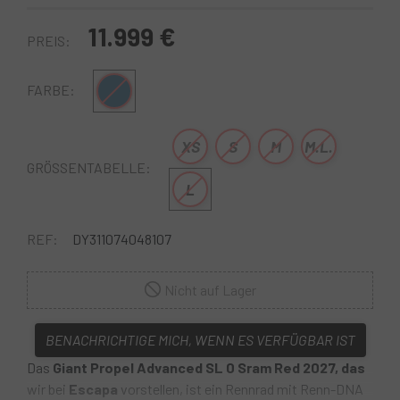
11.999 €
PREIS:
Blau grau
FARBE:
XS
S
M
M.L.
GRÖSSENTABELLE:
L
REF:
DY311074048107
Nicht auf Lager
BENACHRICHTIGE MICH, WENN ES VERFÜGBAR IST
Das
Giant Propel Advanced SL 0 Sram Red 2027, das
wir bei
Escapa
vorstellen, ist ein Rennrad mit Renn-DNA