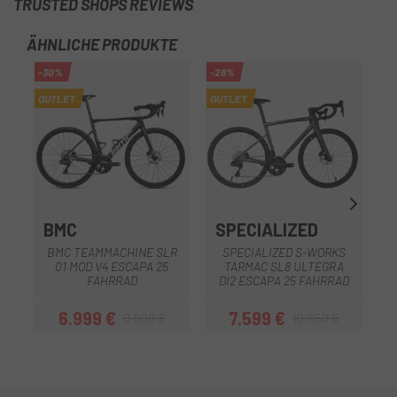
TRUSTED SHOPS REVIEWS
ÄHNLICHE PRODUKTE
-30%
-28%
-1
OUTLET
OUTLET
OU
BMC
SPECIALIZED
S
BMC TEAMMACHINE SLR
SPECIALIZED S-WORKS
01 MOD V4 ESCAPA 25
TARMAC SL8 ULTEGRA
FAHRRAD
DI2 ESCAPA 25 FAHRRAD
6.999 €
7.599 €
9.999 €
10.659 €
Preis
Regulärer Preis
Preis
Regulärer Preis