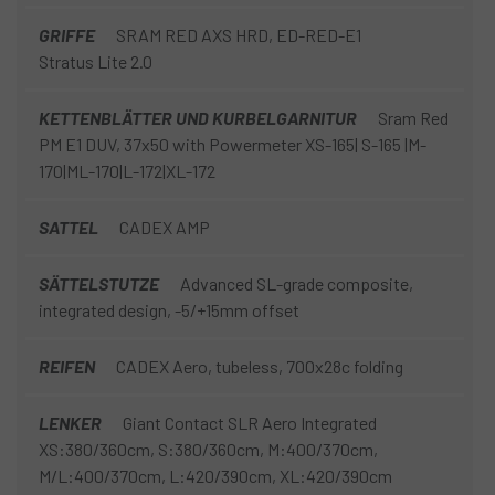
GRIFFE
SRAM RED AXS HRD, ED-RED-E1
Stratus Lite 2.0
KETTENBLÄTTER UND KURBELGARNITUR
Sram Red
PM E1 DUV, 37x50 with Powermeter XS-165| S-165 |M-
170|ML-170|L-172|XL-172
SATTEL
CADEX AMP
SÄTTELSTUTZE
Advanced SL-grade composite,
integrated design, -5/+15mm offset
REIFEN
CADEX Aero, tubeless, 700x28c folding
LENKER
Giant Contact SLR Aero Integrated
XS:380/360cm, S:380/360cm, M:400/370cm,
M/L:400/370cm, L:420/390cm, XL:420/390cm