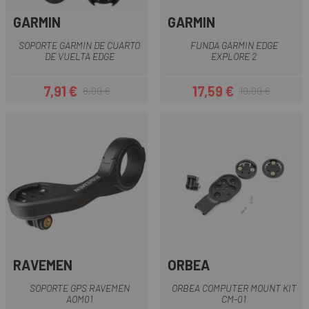
GARMIN
GARMIN
SOPORTE GARMIN DE CUARTO
FUNDA GARMIN EDGE
DE VUELTA EDGE
EXPLORE 2
7,91 €
17,59 €
8,99 €
19,99 €
Precio
Precio regular
Precio
Precio regular
RAVEMEN
ORBEA
SOPORTE GPS RAVEMEN
ORBEA COMPUTER MOUNT KIT
AOM01
CM-01