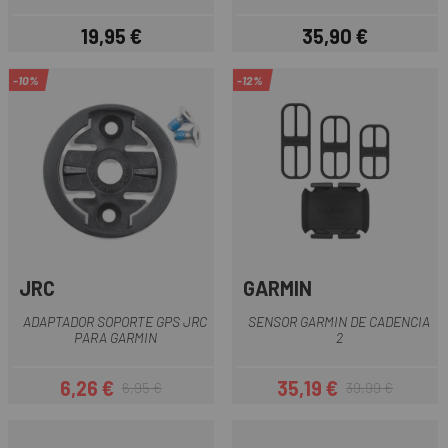
19,95 €
35,90 €
Precio
Precio
-10%
-12%
JRC
GARMIN
ADAPTADOR SOPORTE GPS JRC
SENSOR GARMIN DE CADENCIA
PARA GARMIN
2
6,26 €
35,19 €
6,95 €
39,99 €
Precio
Precio regular
Precio
Precio regular