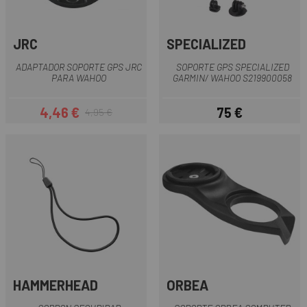
JRC
SPECIALIZED
ADAPTADOR SOPORTE GPS JRC
SOPORTE GPS SPECIALIZED
PARA WAHOO
GARMIN/ WAHOO S219900058
4,46 €
75 €
4,95 €
Precio
Precio regular
Precio
HAMMERHEAD
ORBEA