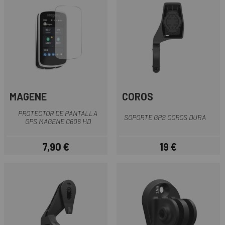
MAGENE
COROS
PROTECTOR DE PANTALLA
SOPORTE GPS COROS DURA
GPS MAGENE C606 HD
7,90 €
19 €
Precio
Precio