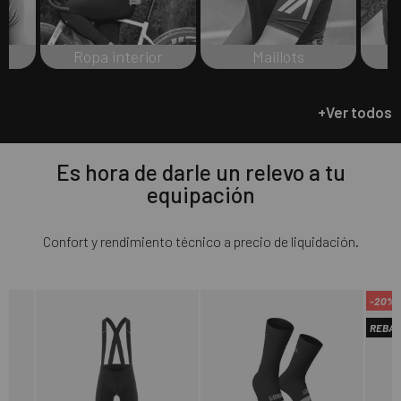
Ropa interior
Maillots
+Ver todos
Es hora de darle un relevo a tu
equipación
Confort y rendimiento técnico a precio de liquidación.
-20%
REBA