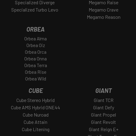
Specialized Diverge
Megamo Raise
Specialized Turbo Levo
Megamo Crave
Megamo Reason
ORBEA
Orbea Alma
Orbea Oiz
Orbea Orca
Orbea Onna
Orbea Terra
Orbea Rise
Orbea Wild
CUBE
GIANT
Cube Stereo Hybrid
Giant TCR
Cube AMS Hybrid ONE44
Giant Defy
Cube Nuroad
Giant Propel
Cube Attain
Giant Revolt
Cube Litening
Giant Reign E+