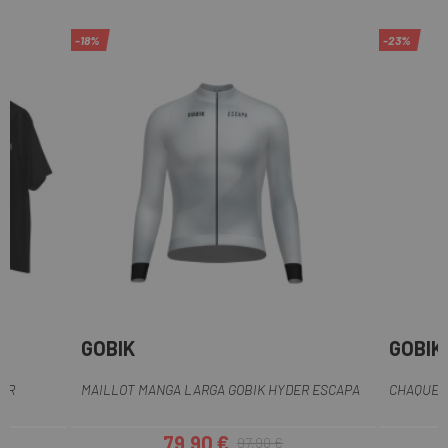
or
or
d
d
-18%
-23%
er
er
GOBIK
GOBIK
TER
MAILLOT MANGA LARGA GOBIK HYDER ESCAPA
CHAQUET
79,90 €
97,90 €