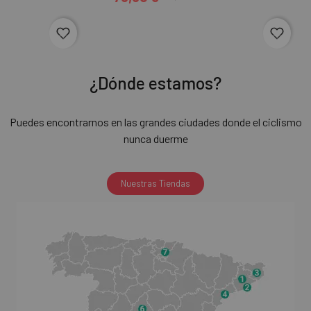
Precio
Precio regular
fa
fa
vo
vo
rit
rit
¿Dónde estamos?
e_
e_
b
b
Puedes encontrarnos en las grandes ciudades donde el ciclismo
nunca duerme
or
or
d
d
er
er
Nuestras Tiendas