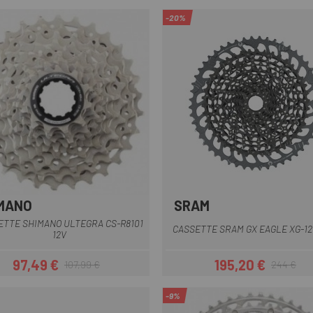
-20%
MANO
SRAM
ETTE SHIMANO ULTEGRA CS-R8101
CASSETTE SRAM GX EAGLE XG-12
12V
97,49 €
195,20 €
107,99 €
244 €
Precio
Precio regular
Precio
Precio regul
-9%