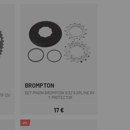
BROMPTON
SET PINON BROMPTON 3/32 9 SPLINE 6V.
75 12V
Y PROTECTOR
17 €
ar
Precio
-9%