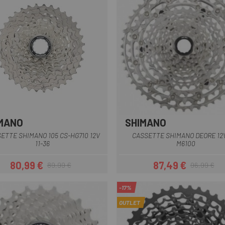
MANO
SHIMANO
Plata
ETTE SHIMANO 105 CS-HG710 12V
CASSETTE SHIMANO DEORE 12V
11-36
M6100
80,99 €
87,49 €
89,99 €
96,99 €
Precio
Precio regular
Precio
Precio regul
-17%
OUTLET