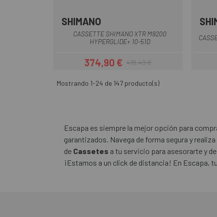
SHIMANO
SHI
Multi
CASSETTE SHIMANO XTR M9200
CASSE
HYPERGLIDE+ 10-51D
374,90 €
418,49 €
Precio
Precio regular
Mostrando 1-24 de 147 producto(s)
Escapa es siempre la mejor opción para comprar
garantizados. Navega de forma segura y realiza
de
Cassetes
a tu servicio para asesorarte y d
¡Estamos a un click de distancia! En Escapa, tu