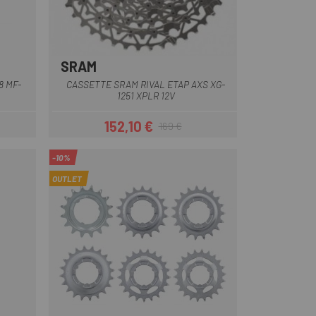
SRAM
8 MF-
CASSETTE SRAM RIVAL ETAP AXS XG-
1251 XPLR 12V
152,10 €
169 €
ar
Precio
Precio regular
-10%
OUTLET