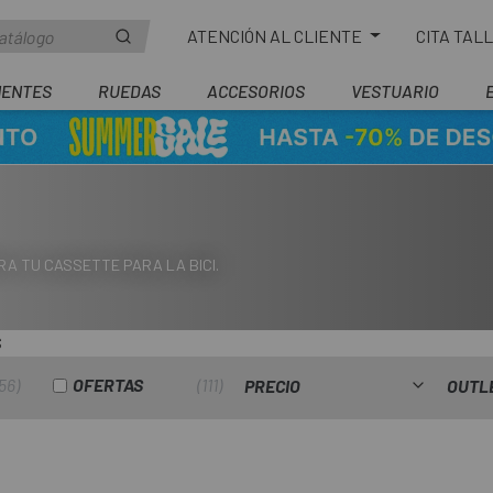
ATENCIÓN AL CLIENTE
CITA TAL
ENTES
RUEDAS
ACCESORIOS
VESTUARIO
RA TU CASSETTE PARA LA BICI.
S
56
OFERTAS
111
PRECIO
OUTL