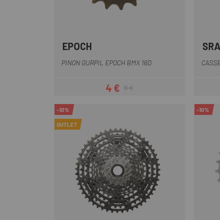
EPOCH
SR
Multi
PINON GURPIL EPOCH BMX 16D
CASSE
4 €
8 €
Precio
Precio regular
-10%
-10%
OUTLET