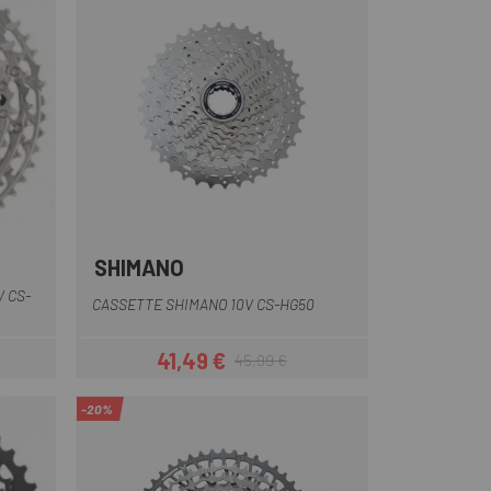
SHIMANO
 CS-
CASSETTE SHIMANO 10V CS-HG50
41,49 €
45,99 €
ar
Precio
Precio regular
-20%