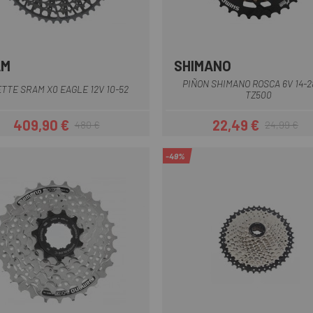
AM
SHIMANO
Negro
PIÑON SHIMANO ROSCA 6V 14-2
TTE SRAM X0 EAGLE 12V 10-52
TZ500
409,90 €
22,49 €
480 €
24,99 €
Precio
Precio regular
Precio
Precio regul
-49%