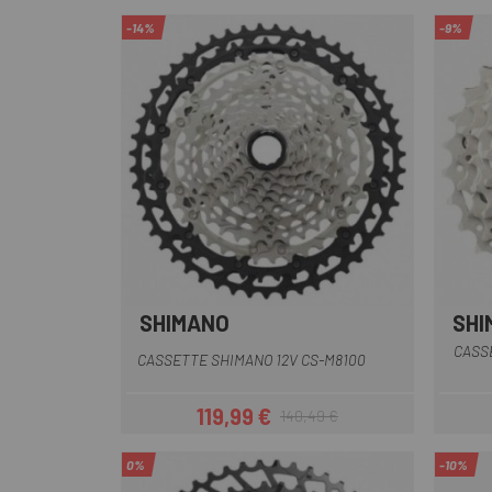
-14%
-9%
SHIMANO
SHI
CASS
CASSETTE SHIMANO 12V CS-M8100
119,99 €
140,49 €
Precio
Precio regular
0%
-10%