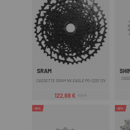
SRAM
SHI
CASS
CASSETTE SRAM NX EAGLE PG-1230 12V
122,88 €
123 €
Precio
Precio regular
-10%
-10%