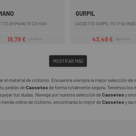
MANO
GURPIL
Multi
TTE SHIMANO 7V CS-HG41
CASSETTE GURPIL 11V 11-42 INDE
19,79 €
43,49 €
21,99 €
86,52 €
Precio
Precio regular
Precio
Precio regul
MOSTRAR MÁS
 el material de ciclismo. Encuentra siempre la mejor selección de m
 tu pedido de
Cassetes
de forma totalmente segura. Tenemos los m
espejar tus dudas. Navega por nuestra selección de
Cassetes
y enc
 tienda online de ciclismo, encontrarás lo mejor de
Cassetes
y las