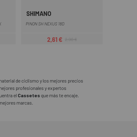
SHIMANO
Gris
X
PINON SH NEXUS 18D
2,61 €
2,90 €
ar
Precio
Precio regular
aterial de ciclismo y los mejores precios
ejores profesionales y expertos
uentra el
Cassetes
que más te encaje.
 mejores marcas.