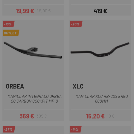
19,99 €
419 €
49,90 €
Precio
Precio regular
Precio
-10%
-20%
OUTLET
ORBEA
XLC
MANILLAR INTEGRADO ORBEA
MANILLAR XLC HB-C09 ERGO
OC CARBON COCKPIT MP10
600MM
359 €
15,20 €
399 €
19 €
Precio
Precio regular
Precio
Precio regular
-27%
-14%