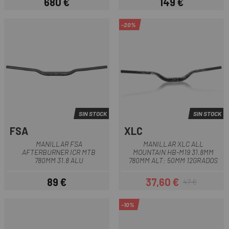
680 €
149 €
Precio
Precio
-20%
SIN STOCK
SIN STOCK
FSA
XLC
MANILLAR FSA
MANILLAR XLC ALL
AFTERBURNER ICR MTB
MOUNTAIN HB-M19 31.8MM
780MM 31.8 ALU
780MM ALT: 50MM 12GRADOS
89 €
37,60 €
47 €
Precio
Precio
Precio regular
-10%