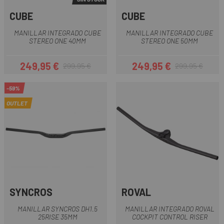
CUBE
CUBE
MANILLAR INTEGRADO CUBE
MANILLAR INTEGRADO CUBE
STEREO ONE 40MM
STEREO ONE 50MM
249,95 €
249,95 €
299,95 €
299,95 €
Precio
Precio regular
Precio
Precio regular
-59%
OUTLET
SYNCROS
ROVAL
MANILLAR SYNCROS DH1.5
MANILLAR INTEGRADO ROVAL
25RISE 35MM
COCKPIT CONTROL RISER