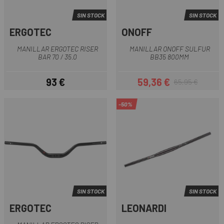
SIN STOCK
SIN STOCK
ERGOTEC
ONOFF
MANILLAR ERGOTEC RISER
MANILLAR ONOFF SULFUR
BAR 70 / 35.0
BB35 800MM
93 €
59,36 €
65,95 €
Precio
Precio
Precio regular
-50%
SIN STOCK
SIN STOCK
ERGOTEC
LEONARDI