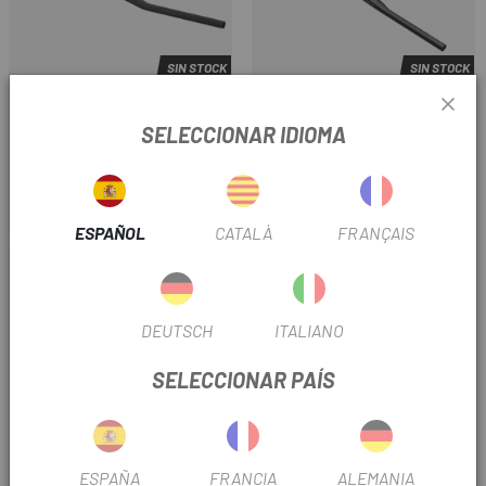
SIN STOCK
SIN STOCK
ROVAL
GEMINI
SELECCIONAR IDIOMA
MANILLAR ROVAL CONTROL
MANILLAR GEMINI WASSAT XC
COCKPIT 780MM
LIGHTWEIGHT
449 €
238,98 €
Precio
Precio
ESPAÑOL
CATALÀ
FRANÇAIS
DEUTSCH
ITALIANO
SELECCIONAR PAÍS
SIN STOCK
SIN STOCK
ESPAÑA
FRANCIA
ALEMANIA