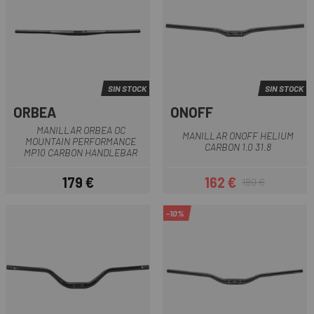
SIN STOCK
SIN STOCK
ORBEA
ONOFF
MANILLAR ORBEA OC
MANILLAR ONOFF HELIUM
MOUNTAIN PERFORMANCE
CARBON 1.0 31.8
MP10 CARBON HANDLEBAR
179 €
162 €
180 €
Precio
Precio
Precio regular
-10%