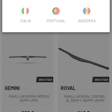
GEMINI
SPECIALIZED
MANILLAR GEMINI WASSAT DC
MANILLAR SPECIALIZED S-
PERFORMANCE
WORKS CARBON MINI RISE 31.8
ITALIA
PORTUGAL
ANDORRA
238,98 €
190 €
Precio
Precio
SIN STOCK
SIN STOCK
GEMINI
ROVAL
MANILLAR GEMINI PRÖPUS
MANILLAR ROVAL CONTROL
80MM +3MM
SL 35MM X 780MM +20MM