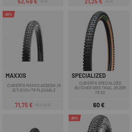
52,49 €
21,25 €
75 €
25 €
Precio
Precio regular
Precio
Precio regular
-30%
MAXXIS
SPECIALIZED
CUBIERTA SPECIALIZED
CUBIERTA MAXXIS ASSEGAI 29
BUTCHER GRID TRAIL 29 2BR
3CT/EXO+/TR PLEGABLE
T9 SS
71,75 €
60 €
102,50 €
Precio
Precio regular
Precio
-30%