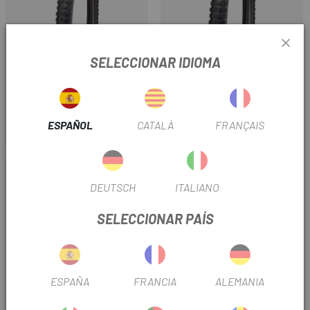
SELECCIONAR IDIOMA
SPECIALIZED
SPECIALIZED
CUBIERTA SPECIALIZED
CUBIERTA SPECIALIZED
ELIMINATOR GRID TRAIL T7
BUTCHER GRID TRAIL T9 TLR
TLR 29
29
ESPAÑOL
CATALÀ
FRANÇAIS
59 €
59 €
Precio
Precio
-30%
DEUTSCH
ITALIANO
SELECCIONAR PAÍS
ESPAÑA
FRANCIA
ALEMANIA