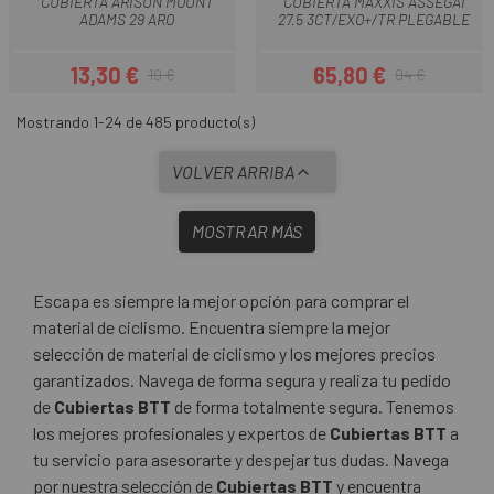
CUBIERTA ARISUN MOUNT
CUBIERTA MAXXIS ASSEGAI
ADAMS 29 ARO
27.5 3CT/EXO+/TR PLEGABLE
13,30 €
65,80 €
19 €
94 €
Precio
Precio regular
Precio
Precio regular
Mostrando 1-24 de 485 producto(s)
VOLVER ARRIBA
MOSTRAR MÁS
Escapa es siempre la mejor opción para comprar el
material de ciclismo. Encuentra siempre la mejor
selección de material de ciclismo y los mejores precios
garantizados. Navega de forma segura y realiza tu pedido
de
Cubiertas BTT
de forma totalmente segura. Tenemos
los mejores profesionales y expertos de
Cubiertas BTT
a
tu servicio para asesorarte y despejar tus dudas. Navega
por nuestra selección de
Cubiertas BTT
y encuentra