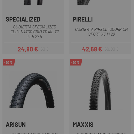
SPECIALIZED
PIRELLI
CUBIERTA SPECIALIZED
CUBIERTA PIRELLI SCORPION
ELIMINATOR GRID TRAIL T7
SPORT XC M 29
TLR 27.5
24,90 €
42,68 €
59 €
56,90 €
Precio
Precio regular
Precio
Precio regular
-30%
-30%
ARISUN
MAXXIS