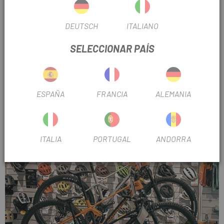
Encuentra el mejor material para cada modalidad de ciclismo.
Sea cual sea la disciplina que practiques, en ESCAPA
DEUTSCH
ITALIANO
encontrarás siempre el equipamiento ideal.
SELECCIONAR PAÍS
ESPAÑA
FRANCIA
ALEMANIA
ITALIA
PORTUGAL
ANDORRA