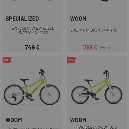
SPECIALIZED
WOOM
BICICLETA SPECIALIZED
BICICLETA WOOM OFF 4 20
RIPROCK 24 2026
749 €
799 €
849 €
Precio
Precio
Precio regular
0%
0%
WOOM
WOOM
BICICLETA WOOM GO 3