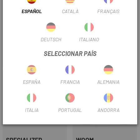
ESPAÑOL
CATALÀ
FRANÇAIS
WOOM
ORBEA
DEUTSCH
ITALIANO
BICICLETA WOOM GO 3
BICICLETA ORBEA KIMU 16
AUTOMAGIC 25
2027
SELECCIONAR PAÍS
499 €
499 €
529 €
Precio
Precio regular
Precio
-9%
0%
ESPAÑA
FRANCIA
ALEMANIA
OUTLET
ITALIA
PORTUGAL
ANDORRA