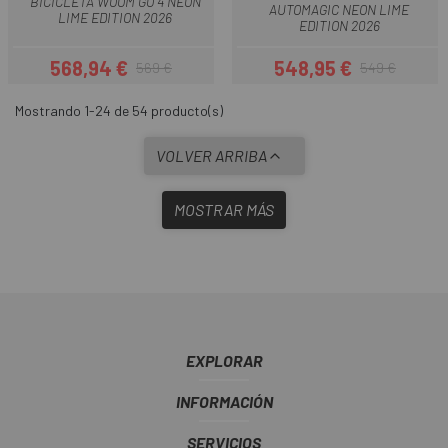
BICICLETA WOOM GO 4 NEON
AUTOMAGIC NEON LIME
LIME EDITION 2026
EDITION 2026
568,94 €
548,95 €
569 €
549 €
Precio
Precio regular
Precio
Precio regular
Mostrando 1-24 de 54 producto(s)
VOLVER ARRIBA
MOSTRAR MÁS
EXPLORAR
INFORMACIÓN
SERVICIOS