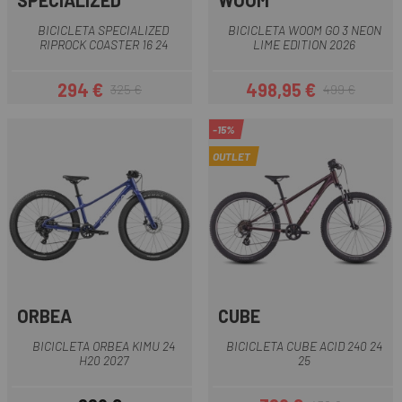
SPECIALIZED
WOOM
BICICLETA SPECIALIZED
BICICLETA WOOM GO 3 NEON
RIPROCK COASTER 16 24
LIME EDITION 2026
294 €
498,95 €
325 €
499 €
Precio
Precio regular
Precio
Precio regular
-15%
OUTLET
ORBEA
CUBE
BICICLETA ORBEA KIMU 24
BICICLETA CUBE ACID 240 24
H20 2027
25