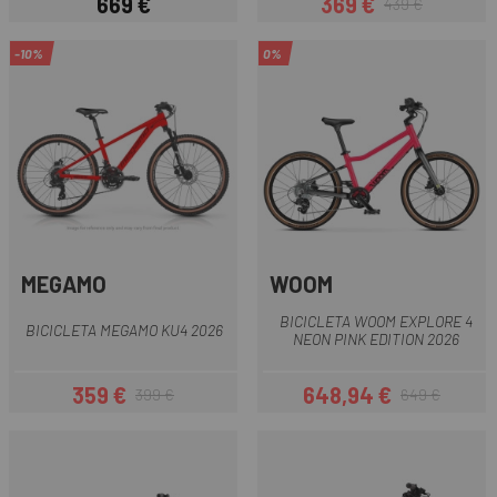
669 €
369 €
439 €
Precio
Precio
Precio regular
-10%
0%
MEGAMO
WOOM
BICICLETA WOOM EXPLORE 4
BICICLETA MEGAMO KU4 2026
NEON PINK EDITION 2026
359 €
648,94 €
399 €
649 €
Precio
Precio regular
Precio
Precio regular