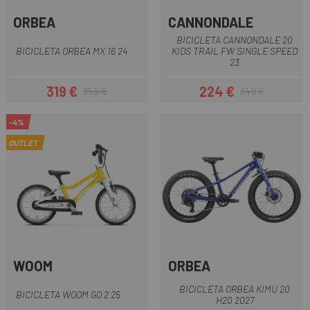
ORBEA
CANNONDALE
BICICLETA CANNONDALE 20
BICICLETA ORBEA MX 16 24
KIDS TRAIL FW SINGLE SPEED
23
319 €
224 €
359 €
349 €
Precio
Precio regular
Precio
Precio regular
-4%
OUTLET
WOOM
ORBEA
BICICLETA ORBEA KIMU 20
BICICLETA WOOM GO 2 25
H20 2027