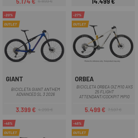
5.174 €
14.499 €
6.899 €
Precio
Precio regular
Precio
-20%
-27%
OUTLET
OUTLET
GIANT
ORBEA
BICICLETA ORBEA OIZ M10 AXS
BICICLETA GIANT ANTHEM
25 FLIGHT
ADVANCED SL 3 2026
ATTENDANT/COCKPIT MP10
3.399 €
5.499 €
4.299 €
7.597 €
Precio
Precio regular
Precio
Precio regular
-45%
-45%
OUTLET
OUTLET