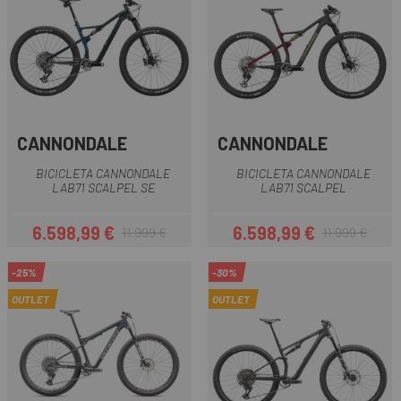
CANNONDALE
CANNONDALE
BICICLETA CANNONDALE
BICICLETA CANNONDALE
LAB71 SCALPEL SE
LAB71 SCALPEL
6.598,99 €
6.598,99 €
11.999 €
11.999 €
Precio
Precio regular
Precio
Precio regular
-25%
-30%
OUTLET
OUTLET