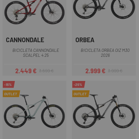
CANNONDALE
ORBEA
BICICLETA CANNONDALE
BICICLETA ORBEA OIZ M30
SCALPEL 4 25
2026
2.449 €
2.999 €
3.699 €
3.999 €
Precio
Precio regular
Precio
Precio regular
-15%
-25%
OUTLET
OUTLET