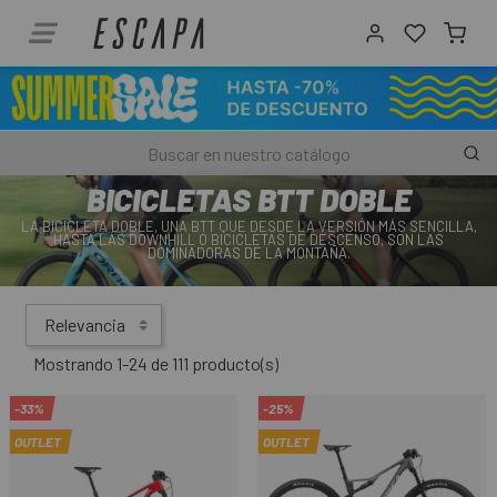
BICICLETAS BTT DOBLE
LA BICICLETA DOBLE, UNA BTT QUE DESDE LA VERSIÓN MÁS SENCILLA,
HASTA LAS DOWNHILL O BICICLETAS DE DESCENSO, SON LAS
DOMINADORAS DE LA MONTAÑA.
Relevancia
Mostrando 1-24 de 111 producto(s)
-33%
-25%
OUTLET
OUTLET