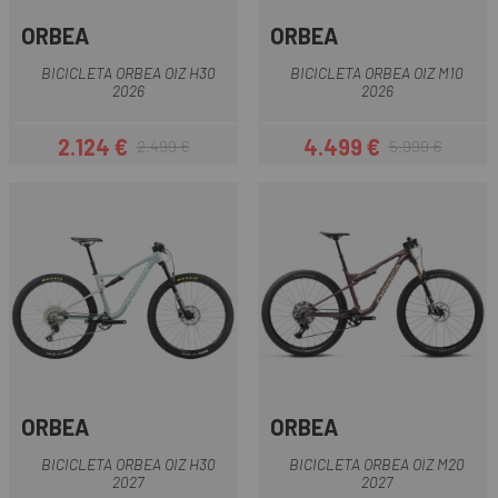
ORBEA
ORBEA
BICICLETA ORBEA OIZ H30
BICICLETA ORBEA OIZ M10
2026
2026
2.124 €
4.499 €
2.499 €
5.999 €
Precio
Precio regular
Precio
Precio regular
ORBEA
ORBEA
BICICLETA ORBEA OIZ H30
BICICLETA ORBEA OIZ M20
2027
2027