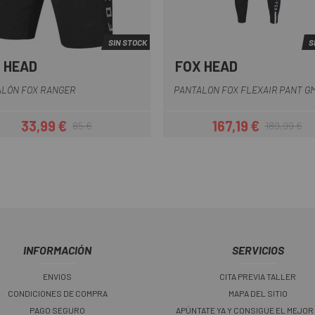
SIN STOCK
S
 HEAD
FOX HEAD
Negro
Verde
ALÓN FOX RANGER
PANTALON FOX FLEXAIR PANT G
33,99 €
167,19 €
85 €
189,99 €
Precio
Precio regular
Precio
Precio regul
INFORMACIÓN
SERVICIOS
ENVIOS
CITA PREVIA TALLER
CONDICIONES DE COMPRA
MAPA DEL SITIO
PAGO SEGURO
APÚNTATE YA Y CONSIGUE EL MEJOR