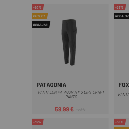
-60%
-25%
OUTLET
REBAJA
REBAJAS
PATAGONIA
FOX
Azul
Negro
PANTALON PATAGONIA MS DIRT CRAFT
PANTA
PANTS
59,99 €
150 €
Precio
Precio regular
-35%
-50%