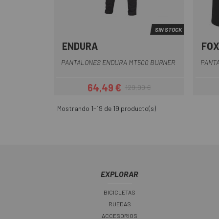
SIN STOCK
ENDURA
FOX
Azul
Azul Oscuro
Negro
Rojo
Violeta
PANTALONES ENDURA MT500 BURNER
PANT
64,49 €
129,99 €
Precio
Precio regular
Mostrando 1-19 de 19 producto(s)
EXPLORAR
BICICLETAS
RUEDAS
ACCESORIOS