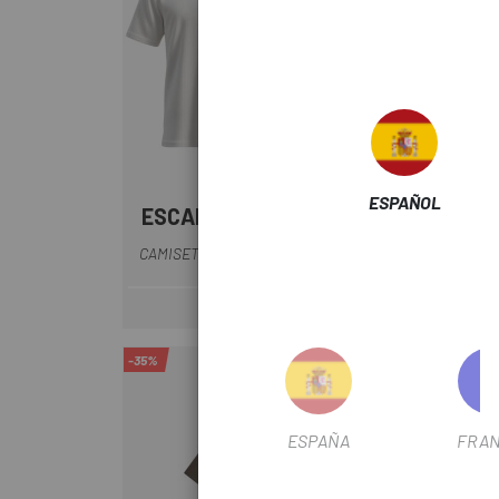
ESPAÑOL
ESCAPA APPAREL
OA
Blanco-Azul
CAMISETA ESCAPA EL TIBIDABO
CAMIS
19,90 €
Precio
-35%
-35%
ESPAÑA
FRAN