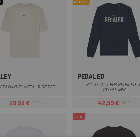
S
OUTLET
KLEY
PEDAL ED
Crema
Negro
Violeta
Azul
Gris
Gris osc
CAMISETA LARGA PEDALED L
ETA OAKLEY METAL RISE TEE
SWEATSHIRT
29,99 €
42,99 €
40 €
85 €
Precio
Precio regular
Precio
Precio regul
-35%