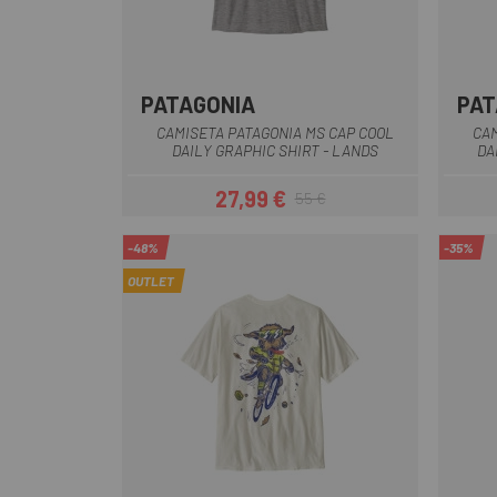
PATAGONIA
PAT
Gris
Verde
CAMISETA PATAGONIA MS CAP COOL
CAM
DAILY GRAPHIC SHIRT - LANDS
DA
27,99 €
55 €
Precio
Precio regular
-48%
-35%
OUTLET