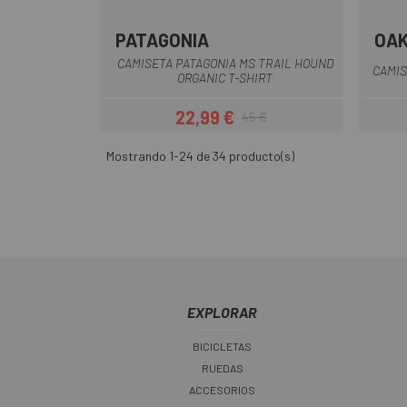
PATAGONIA
OA
Azul
Blanco
CAMISETA PATAGONIA MS TRAIL HOUND
CAMIS
ORGANIC T-SHIRT
22,99 €
45 €
Precio
Precio regular
Mostrando 1-24 de 34 producto(s)
EXPLORAR
BICICLETAS
RUEDAS
ACCESORIOS