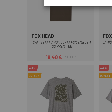
FOX HEAD
FOX
Verde
CAMISETA MANGA CORTA FOX EMBLEM
CAMIS
SS PREM TEE
19,40 €
29,99 €
Precio
Precio regular
-49%
-49%
OUTLET
OUTLET