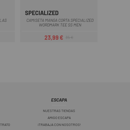
SPECIALIZED
illo
Blanco
Gris
Negro
Rojo
Verde
 LAS
CAMISETA MANGA CORTA SPECIALIZED
WORDMARK TEE SS MEN
23,99 €
35 €
Precio
Precio regular
ESCAPA
NUESTRAS TIENDAS
AMIGO ESCAPA
 TRATO
¡TRABAJA CON NOSOTROS!