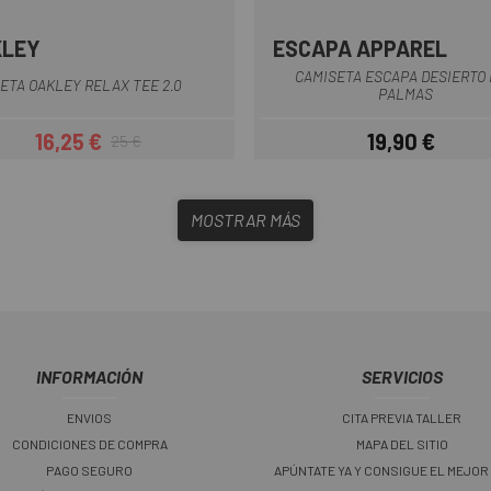
KLEY
ESCAPA APPAREL
Verde Oliva
Blanco
Gris
Negro
Turquesa
+1
Blanco-Amar
CAMISETA ESCAPA DESIERTO
ETA OAKLEY RELAX TEE 2.0
PALMAS
16,25 €
19,90 €
25 €
Precio
Precio regular
Precio
MOSTRAR MÁS
INFORMACIÓN
SERVICIOS
ENVIOS
CITA PREVIA TALLER
CONDICIONES DE COMPRA
MAPA DEL SITIO
PAGO SEGURO
APÚNTATE YA Y CONSIGUE EL MEJOR