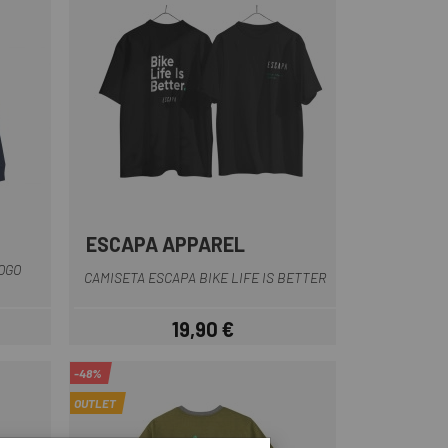
ESCAPA APPAREL
uro
Blanco
Negro
OGO
CAMISETA ESCAPA BIKE LIFE IS BETTER
19,90 €
ar
Precio
-48%
OUTLET