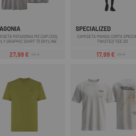
AGONIA
SPECIALIZED
Gris
Blanco
Gris
Naranja
Negro
ISETA PATAGONIA MS CAP COOL
CAMISETA MANGA CORTA SPECI
ILY GRAPHIC SHIRT 73 SKYLINE
TWISTED TEE SS
27,99 €
17,99 €
55 €
35 €
Precio
Precio regular
Precio
Precio regul