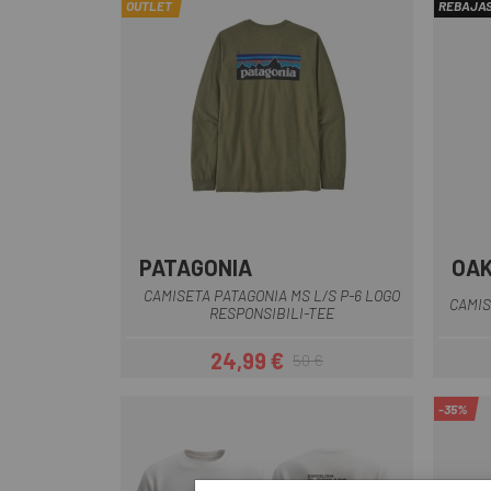
OUTLET
REBAJA
PATAGONIA
OA
Verde
CAMISETA PATAGONIA MS L/S P-6 LOGO
CAMIS
RESPONSIBILI-TEE
24,99 €
50 €
Precio
Precio regular
-35%