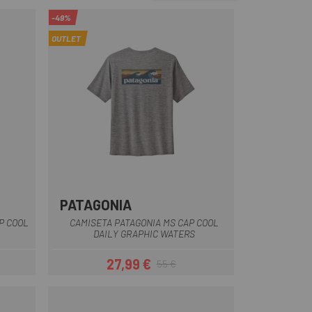
-49%
OUTLET
PATAGONIA
Azul
Gris
P COOL
CAMISETA PATAGONIA MS CAP COOL
DAILY GRAPHIC WATERS
27,99 €
55 €
ar
Precio
Precio regular