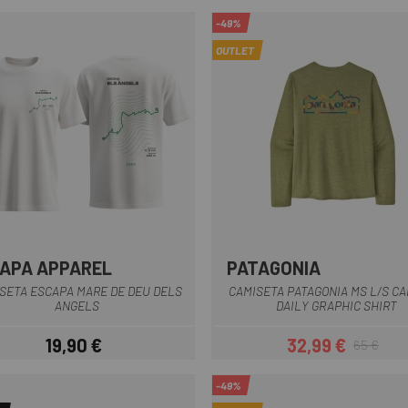
-49%
OUTLET
APA APPAREL
PATAGONIA
Blanco-Verde
Verde Oliva
Gris
Verde
SETA ESCAPA MARE DE DEU DELS
CAMISETA PATAGONIA MS L/S CA
ANGELS
DAILY GRAPHIC SHIRT
19,90 €
32,99 €
65 €
Precio
Precio
Precio regul
-49%