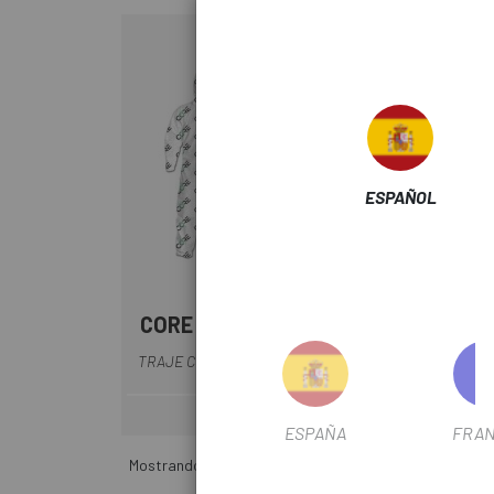
-12%
ESPAÑOL
SIN STOCK
CORE
GAR
Blanco
BASC
TRAJE CORE SUIT PACK 2UDS
29,95 €
Precio
ESPAÑA
FRAN
Mostrando 1-2 de 2 producto(s)