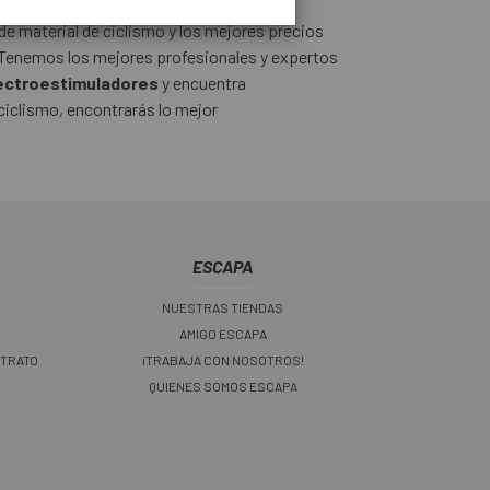
de material de ciclismo y los mejores precios
Tenemos los mejores profesionales y expertos
ectroestimuladores
y encuentra
ciclismo, encontrarás lo mejor
ESCAPA
NUESTRAS TIENDAS
AMIGO ESCAPA
 TRATO
¡TRABAJA CON NOSOTROS!
QUIENES SOMOS ESCAPA