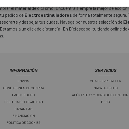
rar el material de ciclismo. Encuentra siempre la mejor selección 
 tu pedido de
Electroestimuladores
de forma totalmente segura. 
asesorarte y despejar tus dudas. Navega por nuestra selección de
El
Estamos a un click de distancia! En Biciescapa, tu tienda online de 
as.
INFORMACIÓN
SERVICIOS
ENVIOS
CITA PREVIA TALLER
CONDICIONES DE COMPRA
MAPA DEL SITIO
PAGO SEGURO
APÚNTATE YA Y CONSIGUE EL MEJOR
POLÍTICA DE PRIVACIDAD
BLOG
GARANTÍAS
FINANCIACIÓN
POLÍTICA DE COOKIES