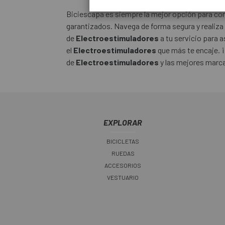
Biciescapa es siempre la mejor opción para comp
garantizados. Navega de forma segura y realiza
de
Electroestimuladores
a tu servicio para 
el
Electroestimuladores
que más te encaje. ¡
de
Electroestimuladores
y las mejores marc
EXPLORAR
BICICLETAS
RUEDAS
ACCESORIOS
VESTUARIO