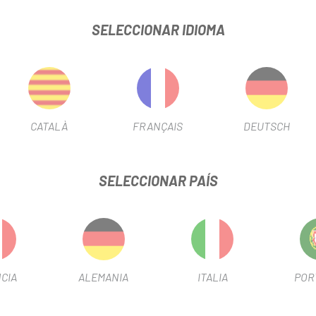
SELECCIONAR IDIOMA
CATALÀ
FRANÇAIS
DEUTSCH
SELECCIONAR PAÍS
SIN STOCK
MIN
Blanco
Negro
ULA INTELIGENTE GARMIN INDEX
S2
131,99 €
149,99 €
Precio
Precio regular
CIA
ALEMANIA
ITALIA
POR