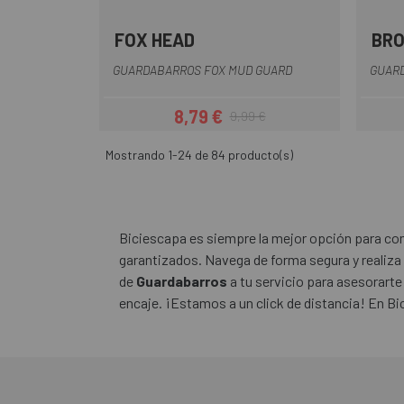
FOX HEAD
BR
Crema
Lila
Marrón
Naranja
Negro
+5
GUARDABARROS FOX MUD GUARD
GUAR
8,79 €
9,99 €
Precio
Precio regular
Mostrando 1-24 de 84 producto(s)
Biciescapa es siempre la mejor opción para comp
garantizados. Navega de forma segura y realiza
de
Guardabarros
a tu servicio para asesorarte
encaje. ¡Estamos a un click de distancia! En Bi