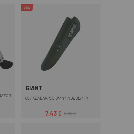
-25%
GIANT
Negro
ASERO
GUARDABARROS GIANT MUDDER FX
7,43 €
9,90 €
Precio
Precio regular