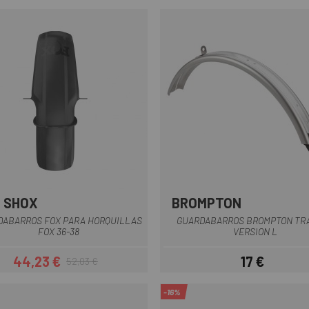
 SHOX
BROMPTON
Gris
DABARROS FOX PARA HORQUILLAS
GUARDABARROS BROMPTON TR
FOX 36-38
VERSION L
44,23 €
17 €
52,03 €
Precio
Precio regular
Precio
-16%