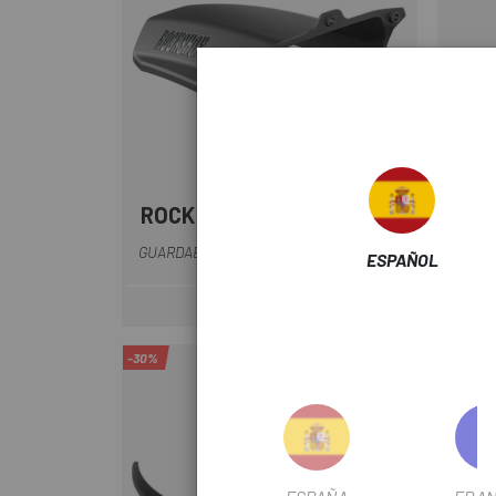
ROCK SHOX
ZEF
GU
GUARDABARROS ROCK SHOX ZEB
ESPAÑOL
24 €
Precio
-30%
-46%
OUTLET