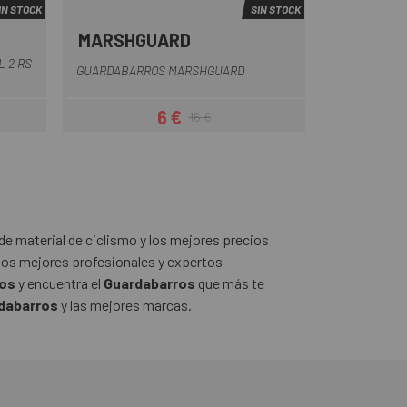
IN STOCK
SIN STOCK
MARSHGUARD
Negro-Negro
Negro-Blanco
Negro-Rojo
Negro-Rosa
Negro-Verde
 2 RS
GUARDABARROS MARSHGUARD
6 €
16 €
ar
Precio
Precio regular
de material de ciclismo y los mejores precios
os mejores profesionales y expertos
ros
y encuentra el
Guardabarros
que más te
dabarros
y las mejores marcas.