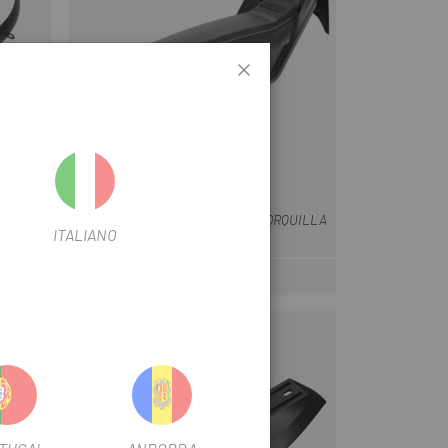
ROCK SHOX
Negro
LE
GUARDABARROS ROCKSHOX HORQUILLA
ITALIANO
DER
ZEB
25 €
ar
Precio
-41%
OUTLET