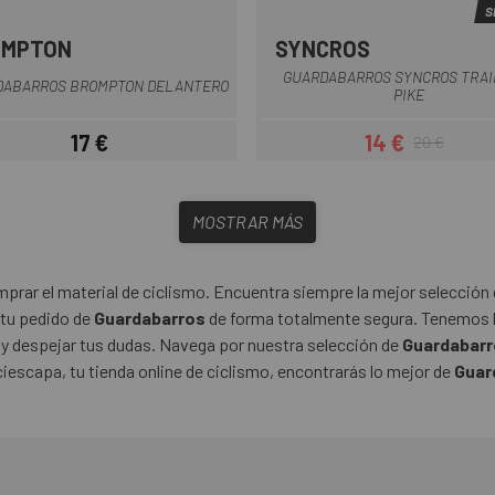
S
OMPTON
SYNCROS
Gris
Negro
Negro
GUARDABARROS SYNCROS TRAIL
DABARROS BROMPTON DELANTERO
PIKE
17 €
14 €
20 €
Precio
Precio
Precio regul
MOSTRAR MÁS
rar el material de ciclismo. Encuentra siempre la mejor selección 
 tu pedido de
Guardabarros
de forma totalmente segura. Tenemos l
 y despejar tus dudas. Navega por nuestra selección de
Guardabar
ciescapa, tu tienda online de ciclismo, encontrarás lo mejor de
Guar