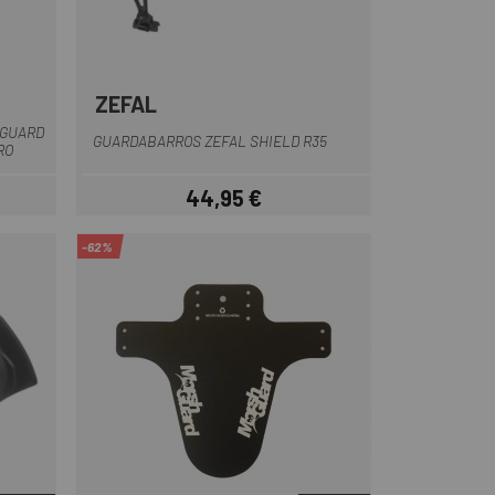
ZEFAL
Negro
DGUARD
GUARDABARROS ZEFAL SHIELD R35
RO
44,95 €
Precio
-62%