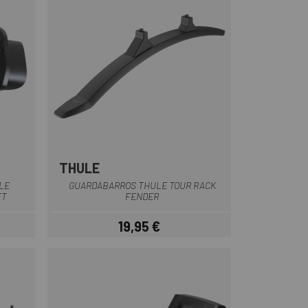
THULE
Negro
LE
GUARDABARROS THULE TOUR RACK
FT
FENDER
19,95 €
ar
Precio