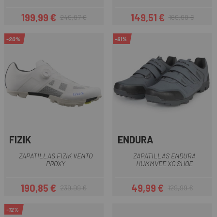
199,99 €
149,51 €
249,97 €
169,90 €
Precio
Precio regular
Precio
Precio regular
-20%
-61%
FIZIK
ENDURA
ZAPATILLAS FIZIK VENTO
ZAPATILLAS ENDURA
PROXY
HUMMVEE XC SHOE
190,85 €
49,99 €
239,99 €
129,99 €
Precio
Precio regular
Precio
Precio regular
-12%