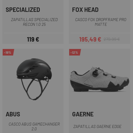
SPECIALIZED
FOX HEAD
ZAPATILLAS SPECIALIZED
CASCO FOX DROPFRAME PRO
RECON 1.0 25
MATTE
119 €
195,49 €
279,99 €
Precio
Precio
Precio regular
-19%
-12%
ABUS
GAERNE
CASCO ABUS GAMECHANGER
ZAPATILLAS GAERNE EDGE
2.0