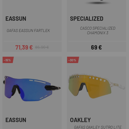
EASSUN
SPECIALIZED
CASCO SPECIALIZED
GAFAS EASSUN FARTLEK
CHAMONIX 3
71,39 €
69 €
86,90 €
Precio
Precio regular
Precio
-15%
-30%
EASSUN
OAKLEY
GAFAS OAKLEY SUTRO LITE