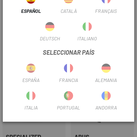
ESPAÑOL
CATALÀ
FRANÇAIS
SPECIALIZED
SPECIALIZED
DEUTSCH
ITALIANO
ZAPATILLAS SPECIALIZED
ZAPATILLAS SPECIALIZED
TORCH 1.0
TORCH 2.0
SELECCIONAR PAÍS
109 €
199 €
Precio
Precio
-10%
ESPAÑA
FRANCIA
ALEMANIA
ITALIA
PORTUGAL
ANDORRA