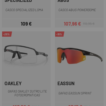
SPECIALIZED
ABUS
CASCO SPECIALIZED LOMA
CASCO ABUS POWERDOME
109 €
107,96 €
119,95 €
Precio
Precio
Precio regular
-25%
-15%
OAKLEY
EASSUN
GAFAS OAKLEY SUTRO LITE
GAFAS EASSUN SPRINT
FOTOCROMATICAS