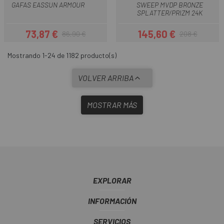
GAFAS EASSUN ARMOUR
SWEEP MVDP BRONZE
SPLATTER/PRIZM 24K
73,87 €
145,60 €
86,90 €
208 €
Precio
Precio regular
Precio
Precio regular
Mostrando 1-24 de 1182 producto(s)
VOLVER ARRIBA
MOSTRAR MÁS
EXPLORAR
INFORMACIÓN
SERVICIOS