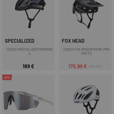
SPECIALIZED
FOX HEAD
CASCO SPECIALIZED PROPERO
CASCO FOX SPEEDFRAME PRO
4
MATTE
189 €
175,99 €
199,99 €
Precio
Precio
Precio regular
-17%