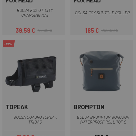
FOX HEAD
FOX HEAD
BOLSA FOX UTILITY
BOLSA FOX SHUTTLE ROLLER
CHANGING MAT
39,59 €
185 €
44,99 €
299,99 €
Precio
Precio regular
Precio
Precio regular
-10%
TOPEAK
BROMPTON
BOLSA CUADRO TOPEAK
BOLSA BROMPTON BOROUGH
TRIBAG
WATERPROOF ROLL TOP S