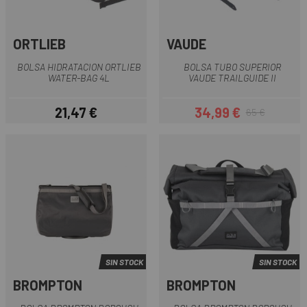
ORTLIEB
VAUDE
BOLSA HIDRATACION ORTLIEB
BOLSA TUBO SUPERIOR
WATER-BAG 4L
VAUDE TRAILGUIDE II
21,47 €
34,99 €
65 €
Precio
Precio
Precio regular
SIN STOCK
SIN STOCK
BROMPTON
BROMPTON