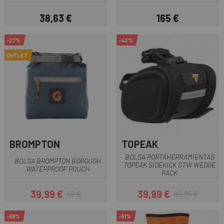
38,63 €
165 €
Precio
Precio
-27%
-42%
OUTLET
BROMPTON
TOPEAK
BOLSA PORTAHERRAMIENTAS
BOLSA BROMPTON BOROUGH
TOPEAK SIDEKICK STW WEDGE
WATERPROOF POUCH
PACK
39,99 €
39,99 €
55 €
69,95 €
Precio
Precio regular
Precio
Precio regular
-59%
-51%