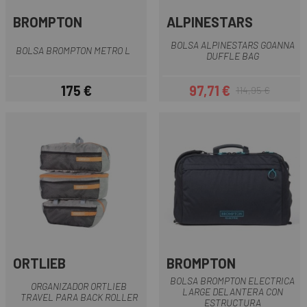
BROMPTON
ALPINESTARS
BOLSA ALPINESTARS GOANNA
BOLSA BROMPTON METRO L
DUFFLE BAG
175 €
97,71 €
114,95 €
Precio
Precio
Precio regular
ORTLIEB
BROMPTON
BOLSA BROMPTON ELECTRICA
ORGANIZADOR ORTLIEB
LARGE DELANTERA CON
TRAVEL PARA BACK ROLLER
ESTRUCTURA